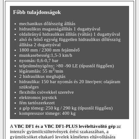
Főbb tulajdonságok
mechanikus dőlésszög állítás
hidraulikus magasságállítás 1 dugattyúval
oldalirányú hidraulikus állítás (váltás) 1 dugattyúval
alsó és felső egység független hidraulikus dőlésszög
állítása 2 dugattyúval
1800 mm / 2300 mm fejátmérő
munkasebesség:1,5-3 km/h
nyomás: 0,6-0,7 bar
teljesítményigény: >80 -90 LE (típustól függően)
3
légáramlás: 55 m
/min
2 hidraulikus meghajtás
hidraulika: 150 bar nyomás és 20 liter/perc olajáram
szükséges
flexibilis csövekkel szerelve
elektromos joystick
fém tartószerkezet
a gép tömeg: 250 kg / 290 kg (típustól függően)
kompresszor tömege: 400 kg
A
VBC DF1 és a VBC DF1-PLUS levéleltávolító gép
az
intenzív gyümölcsültetvények érési szakaszában, a
gyümölcsöket eltakaró levelek kíméletes eltávolítására