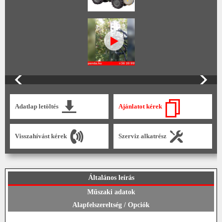
Adatlap letöltés
Ajánlatot kérek
Visszahívást kérek
Szerviz alkatrész
Általános leírás
Műszaki adatok
Alapfelszereltség / Opciók