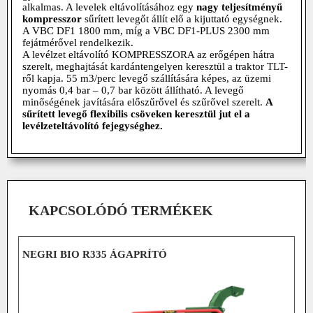
alkalmas. A levelek eltávolításához egy
nagy teljesítményű
kompresszor
sűrített levegőt állít elő a kijuttató egységnek.
A VBC DF1 1800 mm, míg a VBC DF1-PLUS 2300 mm
fejátmérővel rendelkezik.
A levélzet eltávolító KOMPRESSZORA az erőgépen hátra
szerelt, meghajtását kardántengelyen keresztül a traktor TLT-
ről kapja. 55 m3/perc levegő szállítására képes, az üzemi
nyomás 0,4 bar – 0,7 bar között állítható. A levegő
minőségének javítására előszűrővel és szűrővel szerelt.
A
sűrített
levegő flexibilis csöveken keresztül jut el a
levélzeteltávolító fejegységhez.
KAPCSOLÓDÓ TERMÉKEK
NEGRI BIO R335 ÁGAPRÍTÓ