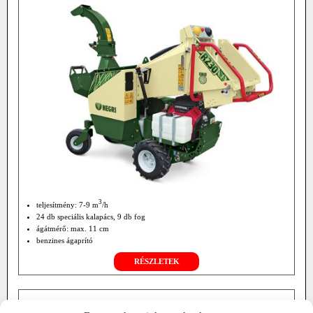
3
teljesítmény: 7-9 m
/h
24 db speciális kalapács, 9 db fog
ágátmérő: max. 11 cm
benzines ágaprító
RÉSZLETEK
NEGRI BIO R280-M ÁGAPRÍTÓ