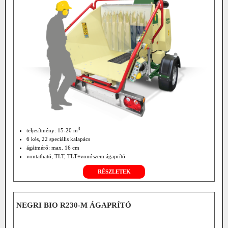
3
teljesítmény: 15-20 m
6 kés, 22 speciális kalapács
ágátmérő: max. 16 cm
vontatható, TLT, TLT+vonószem ágaprító
RÉSZLETEK
NEGRI BIO R230-M ÁGAPRÍTÓ