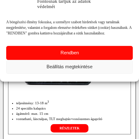
Fontosnak tartjuk az adatok
védelmét
A böngészési élmény fokozása, a személyre szabott hirdetések vagy tartalmak
megjelenítése, valamint a forgalom elemzése érdekében sütiket (cookie) használunk. A
"RENDBEN" gombra kattintva hozzájárulhat a sütik használatához.
Rendben
Beállítás megtekintése
3
teljesítmény: 13-18 m
24 speciális kalapács
ágátmérő: max. 15 cm
vontatható, lánctalpas, TLT meghajtás+vonószemes ágaprító
RÉSZLETEK