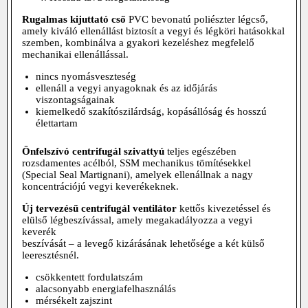
Rugalmas kijuttató cső
PVC bevonatú poliészter légcső,
amely kiváló ellenállást biztosít a vegyi és légköri hatásokkal
szemben, kombinálva a gyakori kezeléshez megfelelő
mechanikai ellenállással.
nincs nyomásveszteség
ellenáll a vegyi anyagoknak és az időjárás
viszontagságainak
kiemelkedő szakítószilárdság, kopásállóság és hosszú
élettartam
Önfelszívó centrifugál szivattyú
teljes egészében
rozsdamentes acélból, SSM mechanikus tömítésekkel
(Special Seal Martignani), amelyek ellenállnak a nagy
koncentrációjú vegyi keverékeknek.
Új tervezésű centrifugál ventilátor
kettős kivezetéssel és
elülső légbeszívással, amely megakadályozza a vegyi
keverék
beszívását – a levegő kizárásának lehetősége a két külső
leeresztésnél.
csökkentett fordulatszám
alacsonyabb energiafelhasználás
mérsékelt zajszint