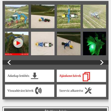
Adatlap letöltés
Ajánlatot kérek
Visszahívást kérek
Szerviz alkatrész