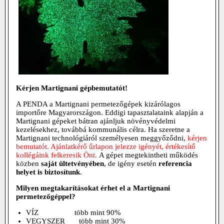
Kérjen Martignani gépbemutatót!
A PENDA a Martignani permetezőgépek kizárólagos
importőre Magyarországon. Eddigi tapasztalataink alapján a
Martignani gépeket bátran ajánljuk növényvédelmi
kezelésekhez, továbbá kommunális célra. Ha szeretne a
Martignani technológiáról személyesen meggyőződni,
kérjen
bemutatót. Ajánlatkérő űrlapon jelezze igényét, értékesítő
kollégáink felkeresik Önt.
A gépet megtekintheti működés
közben
saját ültetvényében
, de igény esetén
referencia
helyet is biztosítunk
.
Milyen megtakarításokat érhet el a Martignani
permetezőgéppel?
VÍZ több mint 90%
VEGYSZER több mint 30%