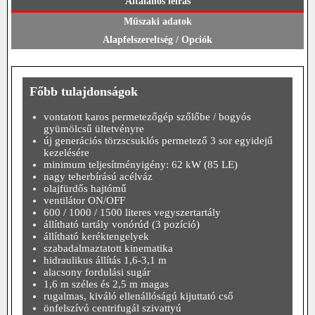
Általános leírás
Műszaki adatok
Alapfelszereltség / Opciók
Főbb tulajdonságok
vontatott karos permetezőgép szőlőbe / bogyós
gyümölcsű ültetvényre
új generációs törzscsuklós permetező 3 sor egyidejű
kezelésére
minimum teljesítményigény: 62 kW (85 LE)
nagy teherbírású acélváz
olajfürdős hajtómű
ventilátor ON/OFF
600 / 1000 / 1500 literes vegyszertartály
állítható tartály vonórúd (3 pozíció)
állítható keréktengelyek
szabadalmaztatott kinematika
hidraulikus állítás 1,6-3,1 m
alacsony fordulási sugár
1,6 m széles és 2,5 m magas
rugalmas, kiváló ellenállóságú kijuttató cső
önfelszívó centrifugál szivattyú