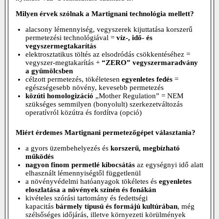
Milyen érvek szólnak a Martignani technológia mellett?
alacsony lémennyiség, vegyszerek kijuttatása korszerű
permetezési technológiával =
víz-, idő- és
vegyszermegtakarítás
elektrosztatikus töltés az elsodródás csökkentéséhez =
vegyszer-megtakarítás +
“ZERO” vegyszermaradvány
a gyümölcsben
célzott permetezés, tökéletesen
egyenletes fedés
=
egészségesebb növény, kevesebb permetezés
közúti homologizáció
„Mother Regulation” = NEM
szükséges semmilyen (bonyolult) szerkezetváltozás
operatívról közútra és fordítva (opció)
Miért érdemes Martignani permetezőgépet választania?
a gyors üzembehelyezés és
korszerű, megbízható
működés
nagyon finom permetlé kibocsátás
az egységnyi idő alatt
elhasznált lémennyiségtől függetlenül
a növényvédelmi hatóanyagok tökéletes és
egyenletes
eloszlatása a növények színén és fonákán
kivételes szórási tartomány és fedettségi
kapacitás
bármely típusú és formájú kultúrában
, még
szélsőséges időjárás, illetve környezeti körülmények