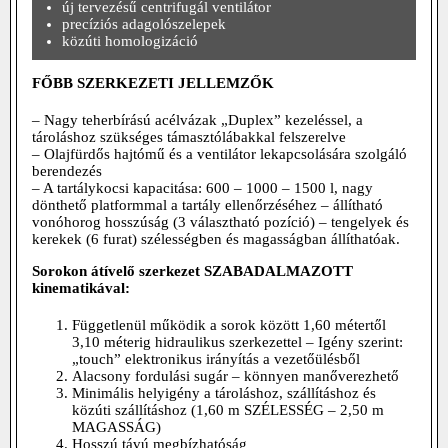
új tervezésű centrifugál ventilátor
precíziós adagolószelepek
közúti homologizáció
FŐBB SZERKEZETI JELLEMZŐK
– Nagy teherbírású acélvázak „Duplex” kezeléssel, a
tároláshoz szükséges támasztólábakkal felszerelve
– Olajfürdős hajtómű és a ventilátor lekapcsolására szolgáló
berendezés
– A tartálykocsi kapacitása: 600 – 1000 – 1500 l, nagy
dönthető platformmal a tartály ellenőrzéséhez – állítható
vonóhorog hosszúság (3 választható pozíció) – tengelyek és
kerekek (6 furat) szélességben és magasságban állíthatóak.
Sorokon átívelő szerkezet SZABADALMAZOTT
kinematikával:
Függetlenül működik a sorok között 1,60 métertől
3,10 méterig hidraulikus szerkezettel – Igény szerint:
„touch” elektronikus irányítás a vezetőülésből
Alacsony fordulási sugár – könnyen manőverezhető
Minimális helyigény a tároláshoz, szállításhoz és
közúti szállításhoz (1,60 m SZÉLESSÉG – 2,50 m
MAGASSÁG)
Hosszú távú megbízhatóság