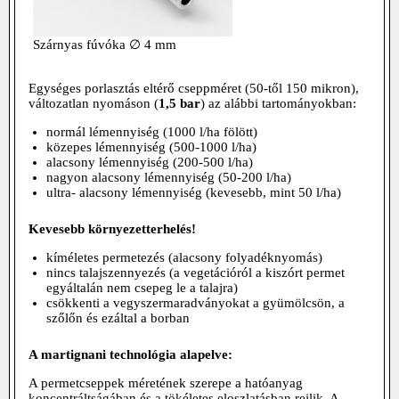
Szárnyas fúvóka ∅ 4 mm
Egységes porlasztás eltérő cseppméret (50-től 150 mikron),
változatlan nyomáson (
1,5 bar
) az alábbi tartományokban:
normál lémennyiség (1000 l/ha fölött)
közepes lémennyiség (500-1000 l/ha)
alacsony lémennyiség (200-500 l/ha)
nagyon alacsony lémennyiség (50-200 l/ha)
ultra- alacsony lémennyiség (kevesebb, mint 50 l/ha)
Kevesebb környezetterhelés!
kíméletes permetezés (alacsony folyadéknyomás)
nincs talajszennyezés (a vegetációról a kiszórt permet
egyáltalán nem csepeg le a talajra)
csökkenti a vegyszermaradványokat a gyümölcsön, a
szőlőn és ezáltal a borban
A martignani technológia alapelve:
A permetcseppek méretének szerepe a hatóanyag
koncentráltságában és a tökéletes eloszlatásban rejlik. A