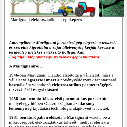
Martignani elektrosztatikus cseppképzés
Amennyiben a Martignani permetezőgép elnyerte a tetszését
és szeretné kipróbálni a saját ültetvényén, kérjük keresse a
területileg illetékes értékesítő kollégánkat.
Foglaljon időpontot egy személyes gépbemutatóra.
A Martignaniról…
1946
-ban Martignani Claudio alapította a vállalatot, mára a
vállalat
világszerte ismert
a növényvédőszerek fenntartható
használatára vonatkozó
elektrosztatikus permetezőgépek
tervezéséről és gyártásáról
1958-ban bemutatták
az
első pneumatikus porlasztót
,
mellyel egy időben Olaszországban az
alacsony
lémennyiség
kijuttatási technológia alapköveit is letették
1981-ben Európában először a Martignani
vezette be a
mikrocseppek elektrosztatikus töltését , mellyel elérték a
tökéletes fedettséget a növényzet színén, fonákán és a