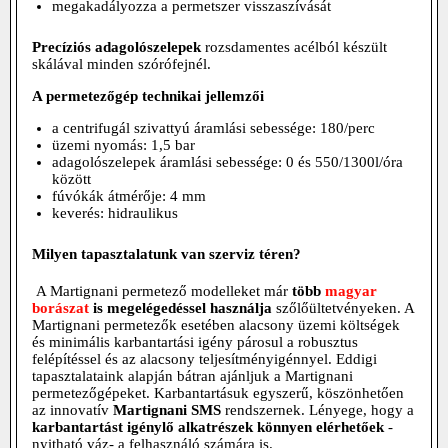
megakadályozza a permetszer visszaszívását
Precíziós adagolószelepek
rozsdamentes acélból készült
skálával minden szórófejnél.
A permetezőgép technikai jellemzői
a centrifugál szivattyú áramlási sebessége: 180/perc
üzemi nyomás: 1,5 bar
adagolószelepek áramlási sebessége: 0 és 550/1300l/óra
között
fúvókák átmérője: 4 mm
keverés: hidraulikus
Milyen tapasztalatunk van szerviz téren?
A
Martignani permetező modelleket
már
t
öbb
magyar
borászat
is megelégedéssel használja
szőlőültetvényeken. A
Martignani permetezők esetében alacsony üzemi költségek
és minimális karbantartási igény párosul a robusztus
felépítéssel és az alacsony teljesítményigénnyel. Eddigi
tapasztalataink alapján bátran ajánljuk a Martignani
permetezőgépeket. Karbantartásuk egyszerű, köszönhetően
az innovatív
Martignani SMS
rendszernek. Lényege, hogy a
karbantartást igénylő alkatrészek könnyen elérhetőek
-
nyitható váz- a felhasználó számára is.