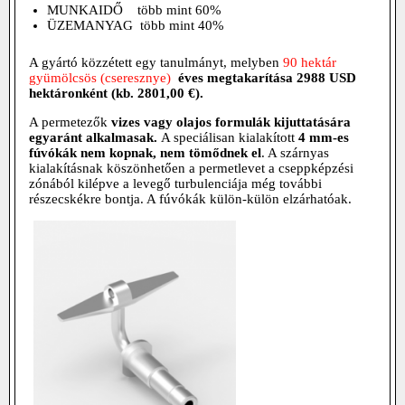
MUNKAIDŐ több mint 60%
ÜZEMANYAG több mint 40%
A gyártó közzétett egy tanulmányt, melyben
90 hektár
gyümölcsös (cseresznye)
éves megtakarítása 2988 USD
hektáronként (kb. 2801,00 €).
A permetezők
vizes vagy olajos formulák kijuttatására
egyaránt alkalmasak.
A speciálisan kialakított
4 mm-es
fúvókák nem kopnak, nem tömődnek el
. A szárnyas
kialakításnak köszönhetően a permetlevet a cseppképzési
zónából kilépve a levegő turbulenciája még további
részecskékre bontja. A fúvókák külön-külön elzárhatóak.