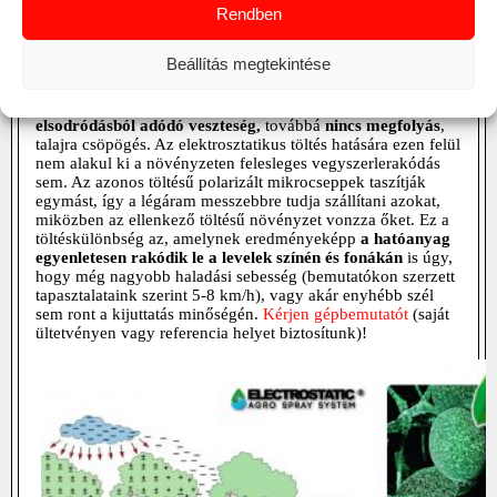
Rendben
Beállítás megtekintése
Martignani cseppképzés elektrosztatikus töltéssel!
Az elektrosztatikus töltésnek köszönhetően
csökken
az
elsodródásból
adódó
veszteség,
továbbá
nincs
megfolyás
,
talajra csöpögés. Az elektrosztatikus töltés hatására ezen felül
nem alakul ki a növényzeten felesleges vegyszerlerakódás
sem. Az azonos töltésű polarizált mikrocseppek taszítják
egymást, így a légáram messzebbre tudja szállítani azokat,
miközben az ellenkező töltésű növényzet vonzza őket. Ez a
töltéskülönbség az, amelynek eredményeképp
a hatóanyag
egyenletesen rakó
dik
le
a levelek színén és fonákán
is úgy,
hogy még nagyobb haladási sebesség (bemutatókon szerzett
tapasztalataink szerint 5-8 km/h), vagy akár enyhébb szél
sem ront a kijuttatás minőségén.
Kérjen gépbemutatót
(saját
ültetvényen vagy referencia helyet biztosítunk)!