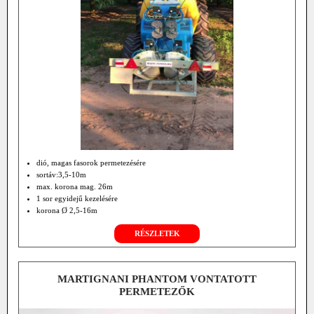
dió, magas fasorok permetezésére
sortáv:3,5-10m
max. korona mag. 26m
1 sor egyidejű kezelésére
korona Ø 2,5-16m
javasolt lé menny. 300-500 l/ha
RÉSZLETEK
haladási sebesség 2,5-4km/h
ventilátor légszáll. 26000 m3/h
üz. nyomás 1,5 bar
min. telj. igény 90 LE
MARTIGNANI PHANTOM VONTATOTT
TLT 540/min
PERMETEZŐK