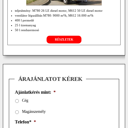
teljesítmény: M780 26 LE diesel motor, M612 50 LE diesel motor
ventilátor légszállítás M780: 9000 m³/h, M612 16.000 m³/h
400 l permetlé
25 l üzemanyag
50 l rendszermosó
25 l kézmosó tartály
RÉSZLETEK
függ. szórás: M780: 20 m, M612: 35-40 m
vízszintes szórás: M780: 30 m, M612: 40-45 m
3 membrános 40 l/min. 40 bar szivattyú
ÁRAJÁNLATOT KÉREK
Ajánlatkérés mint:
*
Cég
Magánszemély
Telefon*
*