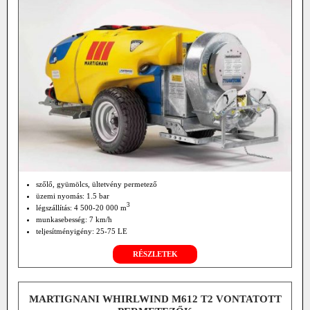
szőlő, gyümölcs, ültetvény permetező
üzemi nyomás: 1.5 bar
3
légszállítás: 4 500-20 000 m
munkasebesség: 7 km/h
teljesítményigény: 25-75 LE
TLT 540 fordulat/perc
RÉSZLETEK
MARTIGNANI WHIRLWIND M612 T2 VONTATOTT