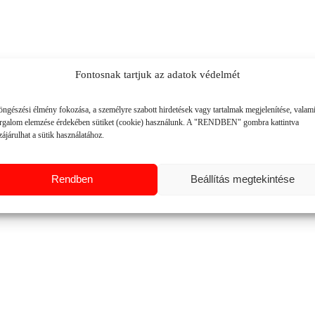
Fontosnak tartjuk az adatok védelmét
öngészési élmény fokozása, a személyre szabott hirdetések vagy tartalmak megjelenítése, valam
orgalom elemzése érdekében sütiket (cookie) használunk. A "RENDBEN" gombra kattintva
ájárulhat a sütik használatához.
Rendben
Beállítás megtekintése