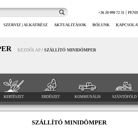
|
+36 20 999 72 31
PEN
SZERVIZ | ALKATRÉSZ
AKTUALITÁSOK
RÓLUNK
KAPCSOLA
PER
KEZDŐLAP
/
SZÁLLÍTÓ MINIDÖMPER
KERTÉSZET
ERDÉSZET
KOMMUNÁLIS
SZÁNTÓFÖLD
SZÁLLÍTÓ MINIDÖMPER