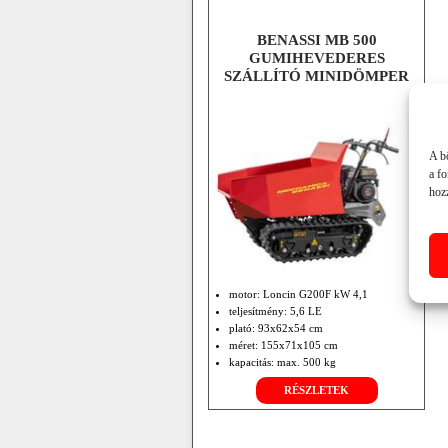
BENASSI MB 500
GUMIHEVEDERES
SZÁLLÍTÓ MINIDÖMPER
A b
a f
hozz
motor: Loncin G200F kW 4,1
teljesítmény: 5,6 LE
plató: 93x62x54 cm
méret: 155x71x105 cm
kapacitás: max. 500 kg
RÉSZLETEK