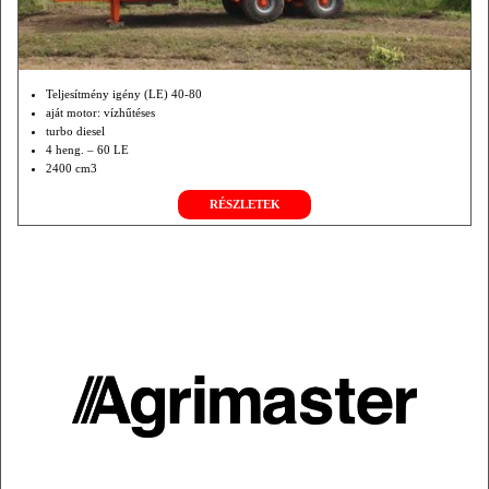
Teljesítmény igény (LE) 40-80
aját motor: vízhűtéses
turbo diesel
4 heng. – 60 LE
2400 cm3
30 l üa.tartály TLT (ford./min) 1000
RÉSZLETEK
Rönk max. átmérő (mm) 230v