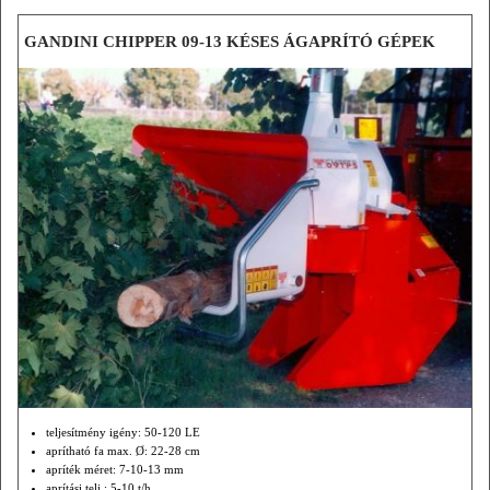
tömeg: 6100-7600 kg
GANDINI CHIPPER 09-13 KÉSES ÁGAPRÍTÓ GÉPEK
teljesítmény igény: 50-120 LE
aprítható fa max. Ø: 22-28 cm
apríték méret: 7-10-13 mm
aprítási telj.: 5-10 t/h