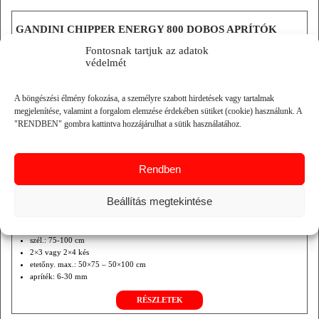
GANDINI CHIPPER ENERGY 800 DOBOS APRÍTÓK
Fontosnak tartjuk az adatok
védelmét
A böngészési élmény fokozása, a személyre szabott hirdetések vagy tartalmak
megjelenítése, valamint a forgalom elemzése érdekében sütiket (cookie) használunk. A
"RENDBEN" gombra kattintva hozzájárulhat a sütik használatához.
Rendben
Beállítás megtekintése
késtartó dob átm.: 75 cm
szél.: 75-100 cm
2×3 vagy 2×4 kés
etetőny. max.: 50×75 – 50×100 cm
apríték: 6-30 mm
apr. telj.: 60-130 m3/h
RÉSZLETEK
telj. igény: 150-320 LE
saját motor: 315-530 LE