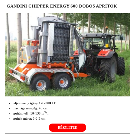
GANDINI CHIPPER ENERGY 600 DOBOS APRÍTÓK
teljesítmény igény:120-200 LE
max. ágvastagság: 40 cm
3
aprítási telj.: 50-130 m
/h
apríték méret: 0,6-3 cm
RÉSZLETEK