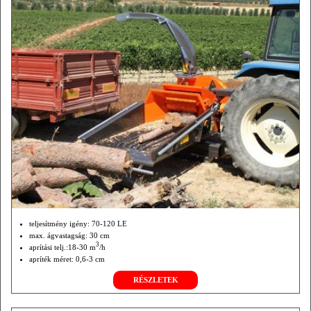
teljesítmény igény: 70-120 LE
max. ágvastagság: 30 cm
3
aprítási telj.:18-30 m
/h
apríték méret: 0,6-3 cm
RÉSZLETEK