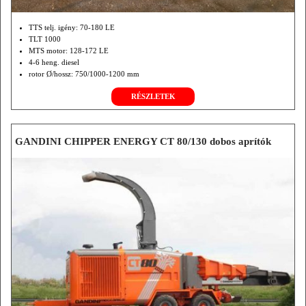
TTS telj. igény: 70-180 LE
TLT 1000
MTS motor: 128-172 LE
4-6 heng. diesel
rotor Ø/hossz: 750/1000-1200 mm
ford.: 1650
RÉSZLETEK
max. zúzható Ø folyamatos/eseti: 15-16/25-30 cm
aprítási telj.: 20-60 m3/h
tömeg: 4200-8000 kg
GANDINI CHIPPER ENERGY CT 80/130 dobos aprítók