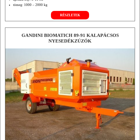
tömeg: 1000 – 2000 kg
TLT 540
RÉSZLETEK
saját motor: 50-80 LE
GANDINI BIOMATICH 89-91 KALAPÁCSOS
NYESEDÉKZÚZÓK