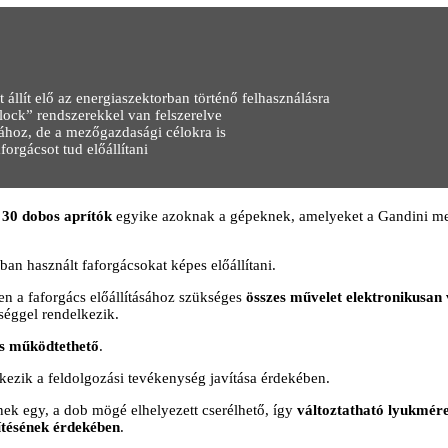
 állít elő az energiaszektorban történő felhasználásra
ock” rendszerekkel van felszerelve
ához, de a mezőgazdasági célokra is
orgácsot tud előállítani
 dobos aprítók
egyike azoknak a gépeknek, amelyeket a Gandini m
an használt faforgácsokat képes előállítani.
a faforgács előállításához szükséges
összes művelet elektronikusan 
tséggel rendelkezik.
is működtethető
.
kezik a feldolgozási tevékenység javítása érdekében.
ek egy, a dob mögé elhelyezett cserélhető, így
változtatható lyukmére
ítésének érdekében
.