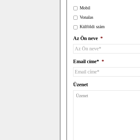
Mobil
Vonalas
Külföldi szám
Az Ön neve
*
Email címe*
*
Üzenet