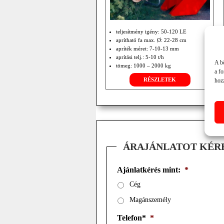
teljesítmény igény: 50-120 LE
aprítható fa max. Ø: 22-28 cm
apríték méret: 7-10-13 mm
aprítási telj.: 5-10 t/h
A b
tömeg: 1000 – 2000 kg
a f
TLT 540
RÉSZLETEK
hozz
saját motor: 50-80 LE
ÁRAJÁNLATOT KÉR
Ajánlatkérés mint:
*
Cég
Magánszemély
Telefon*
*