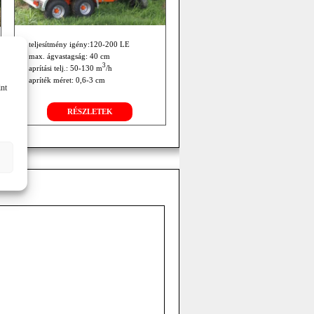
teljesítmény igény:120-200 LE
max. ágvastagság: 40 cm
3
aprítási telj.: 50-130 m
/h
apríték méret: 0,6-3 cm
int
RÉSZLETEK