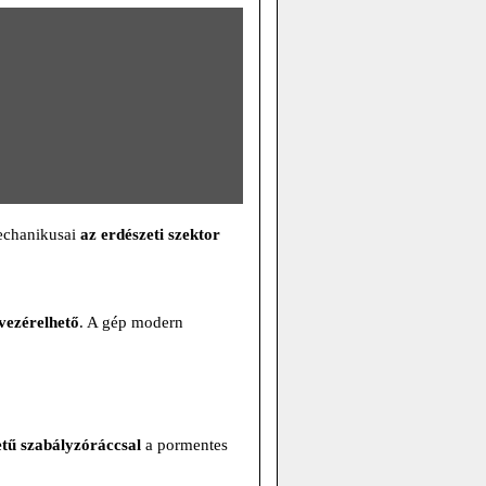
echanikusai
az erdészeti szektor
vezérelhető
. A gép modern
tű szabályzóráccsal
a pormentes