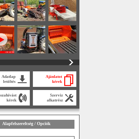
Adatlap
Ajánlatot
letöltés
kérek
sszahívást
Szerviz
kérek
alkatrész
Alapfelszereltség / Opciók