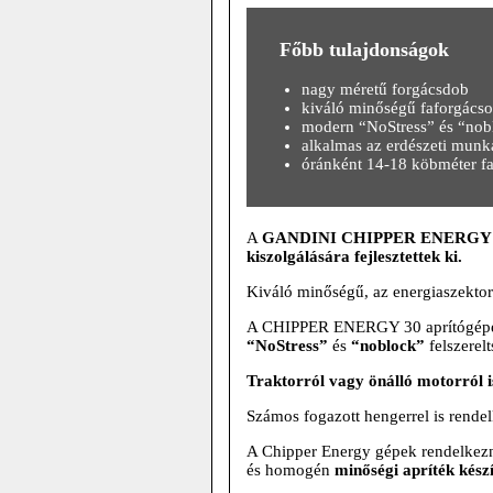
Főbb tulajdonságok
nagy méretű forgácsdob
kiváló minőségű faforgácsot
modern “NoStress” és “nobl
alkalmas az erdészeti munk
óránként 14-18 köbméter faf
A
GANDINI CHIPPER ENERGY 30
kiszolgálására fejlesztettek ki.
Kiváló minőségű, az energiaszektorb
A CHIPPER ENERGY 30 aprítógépen 
“NoStress”
és
“noblock”
felszerel
Traktorról vagy önálló motorról 
Számos fogazott hengerrel is rendel
A Chipper Energy gépek rendelkezn
és homogén
minőségi apríték kész