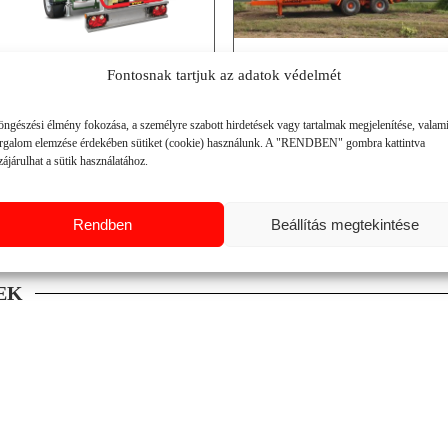
3
teljesítmény: 10-14 m
Teljesítmény igény (LE) 40-80
Fontosnak tartjuk az adatok védelmét
24 speciális kalapács
aját motor: vízhűtéses
ágátmérő: max. 13 cm
turbo diesel
benzines/diesel, vontatható, lánctalpas,
4 heng. – 60 LE
öngészési élmény fokozása, a személyre szabott hirdetések vagy tartalmak megjelenítése, valam
TLT meghajtású ágaprító
2400 cm3
orgalom elemzése érdekében sütiket (cookie) használunk. A "RENDBEN" gombra kattintva
30 l üa.tartály TLT (ford./min) 1000
RÉSZLETEK
RÉSZLETEK
ájárulhat a sütik használatához.
Rönk max. átmérő (mm) 230v
Rendben
Beállítás megtekintése
EK