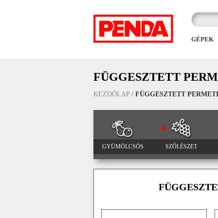
GÉPEK
FÜGGESZTETT PERME
KEZDŐLAP
/
FÜGGESZTETT PERMETEZ
GYÜMÖLCSÖS
SZŐLÉSZET
FÜGGESZTET