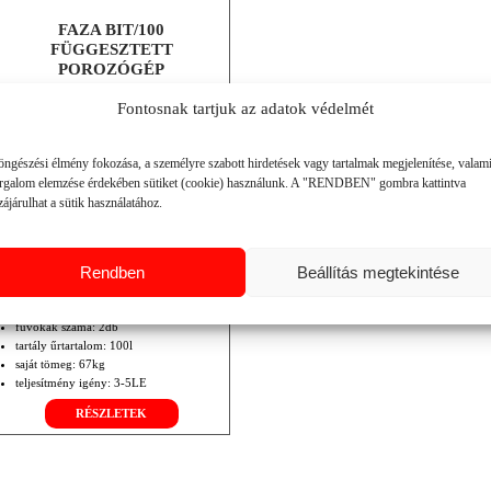
FAZA BIT/100
FÜGGESZTETT
POROZÓGÉP
Fontosnak tartjuk az adatok védelmét
öngészési élmény fokozása, a személyre szabott hirdetések vagy tartalmak megjelenítése, valam
orgalom elemzése érdekében sütiket (cookie) használunk. A "RENDBEN" gombra kattintva
ájárulhat a sütik használatához.
Rendben
Beállítás megtekintése
munkaszélesség: 8m / oldal
fúvókák száma: 2db
tartály űrtartalom: 100l
saját tömeg: 67kg
teljesítmény igény: 3-5LE
RÉSZLETEK