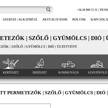
|
+36 20 999 72 31
PEN
SZERVIZ | ALKATRÉSZ
AKTUALITÁSOK
RÓLUNK
KAPCSOLA
TEZŐK | SZŐLŐ | GYÜMÖLCS | DIÓ |
ŐK | SZŐLŐ | GYÜMÖLCS | DIÓ | ÜLTETVÉNY
KERTÉSZET
ERDÉSZET
KOMMUNÁLIS
SZÁNTÓFÖLD
T PERMETEZŐK | SZŐLŐ | GYÜMÖLCS | DIÓ 