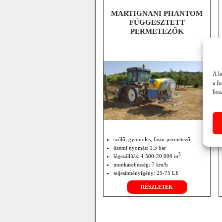
MARTIGNANI PHANTOM
FÜGGESZTETT
PERMETEZŐK
A b
a f
hozz
szőlő, gyümölcs, fasor permetező
üzemi nyomás: 1.5 bar
3
légszállítás: 4 500-20 000 m
munkasebesség: 7 km/h
teljesítményigény: 25-75 LE
TLT 540 fordulat/perc
RÉSZLETEK