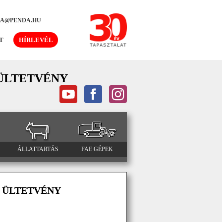
DA@PENDA.HU
T
HÍRLEVÉL
 ÜLTETVÉNY
ÁLLATTARTÁS
FAE GÉPEK
| ÜLTETVÉNY