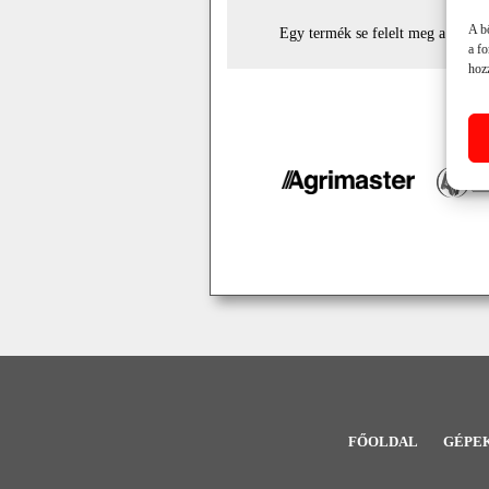
A b
Egy termék se felelt meg a keresé
a f
hozz
FŐOLDAL
GÉPE