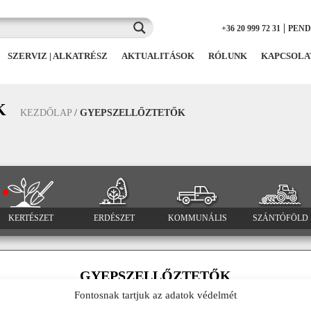
|
+36 20 999 72 31
PEN
SZERVIZ | ALKATRÉSZ
AKTUALITÁSOK
RÓLUNK
KAPCSOLA
K
KEZDŐLAP
/
GYEPSZELLŐZTETŐK
KERTÉSZET
ERDÉSZET
KOMMUNÁLIS
SZÁNTÓFÖLD
GYEPSZELLŐZTETŐK
Fontosnak tartjuk az adatok védelmét