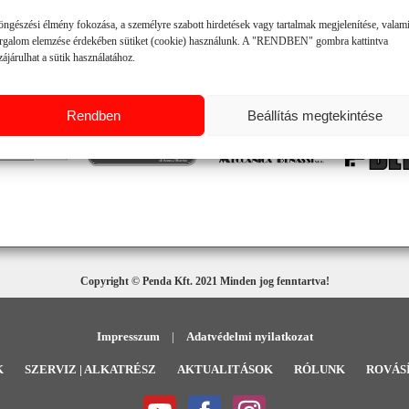
öngészési élmény fokozása, a személyre szabott hirdetések vagy tartalmak megjelenítése, valam
snek.
orgalom elemzése érdekében sütiket (cookie) használunk. A "RENDBEN" gombra kattintva
ájárulhat a sütik használatához.
Rendben
Beállítás megtekintése
Copyright © Penda Kft. 2021 Minden jog fenntartva!
Impresszum
|
Adatvédelmi nyilatkozat
K
SZERVIZ | ALKATRÉSZ
AKTUALITÁSOK
RÓLUNK
ROVÁS