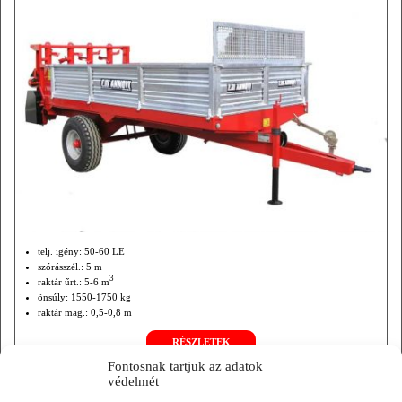
telj. igény: 50-60 LE
szórásszél.: 5 m
3
raktár űrt.: 5-6 m
önsúly: 1550-1750 kg
raktár mag.: 0,5-0,8 m
telj. gépsz.: 1,9 m
RÉSZLETEK
Fontosnak tartjuk az adatok
védelmét
ANNOVI B TÍPUSÚ TURBINÁS