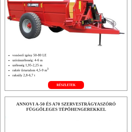
vonóerő igény 50-80 LE
szórásszélesség: 4-6 m
szélesség 1,95-2,25 m
3
raktér űrtartalom 4,5-9 m
raksúly 2,8-6,7 t
önsúly 1,2-2,3 t
RÉSZLETEK
turbina átmérő 140-155 cm
ANNOVI A-50 ÉS A70 SZERVESTRÁGYASZÓRÓ
FÜGGŐLEGES TÉPŐHENGEREKKEL