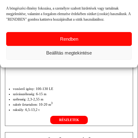
SZERVESTRÁGYASZÓRÓ GÉPEK
A böngészési élmény fokozása, a személyre szabott hirdetések vagy tartalmak
megjelenítése, valamint a forgalom elemzése érdekében sütiket (cookie) használunk. A
"RENDBEN" gombra kattintva hozzájárulhat a sütik használatához.
Rendben
Beállítás megtekintése
vonóerő igény: 100-130 LE
szórásszélesség: 6-15 m
szélesség: 2,3-2,55 m
3
raktér űrtartalom: 10-20 m
raksúly: 6,5-13,2 t
önsúly: 2,5-6,8 t
RÉSZLETEK
turbina átmérő: 155-190 cm