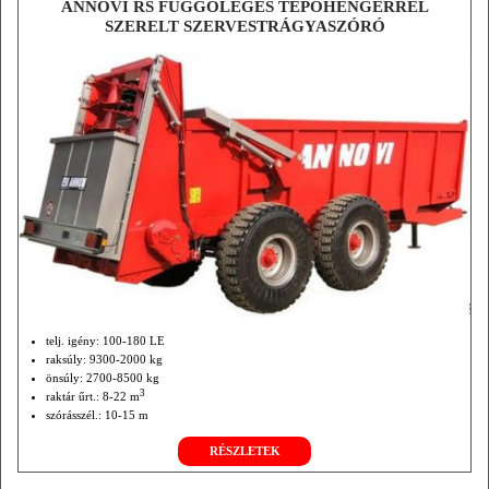
ANNOVI RS FÜGGŐLEGES TÉPŐHENGERREL
SZERELT SZERVESTRÁGYASZÓRÓ
telj. igény: 100-180 LE
raksúly: 9300-2000 kg
önsúly: 2700-8500 kg
3
raktár űrt.: 8-22 m
szórásszél.: 10-15 m
tépőheng.: 2-2 db
RÉSZLETEK
nyomtáv.: 225-250 cm