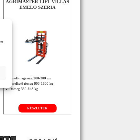
AGRIMASTER LIFT VILLÁS
EMELŐ SZÉRIA
int
emelőmagasság 200-380 cm
emelhető tömeg 800-1600 kg
tömeg 339-648 kg.
RÉSZLETEK