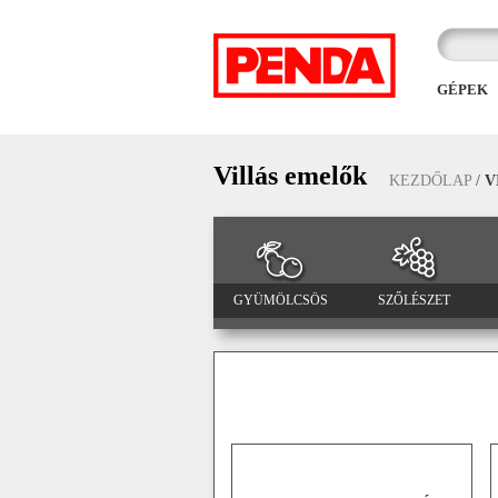
GÉPEK
Villás emelők
KEZDŐLAP
/
V
GYÜMÖLCSÖS
SZŐLÉSZET