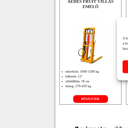
AEDES FRUIT VILLÁS
EMELŐ
A b
a f
hozz
teherbírás: 1000-1500 kg
billentés: 12°
oldalállítás: 18 cm
tömeg: 270-450 kg
RÉSZLETEK