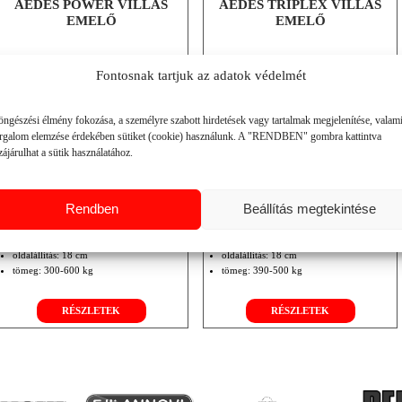
AEDES POWER VILLÁS
AEDES TRIPLEX VILLÁS
EMELŐ
EMELŐ
Fontosnak tartjuk az adatok védelmét
öngészési élmény fokozása, a személyre szabott hirdetések vagy tartalmak megjelenítése, valam
orgalom elemzése érdekében sütiket (cookie) használunk. A "RENDBEN" gombra kattintva
ájárulhat a sütik használatához.
Rendben
Beállítás megtekintése
teherbírás: 1100-2000 kg
teherbírás: 1000-1500 kg
billentés: 12°
billentés: 12°
oldalállítás: 18 cm
oldalállítás: 18 cm
tömeg: 300-600 kg
tömeg: 390-500 kg
RÉSZLETEK
RÉSZLETEK