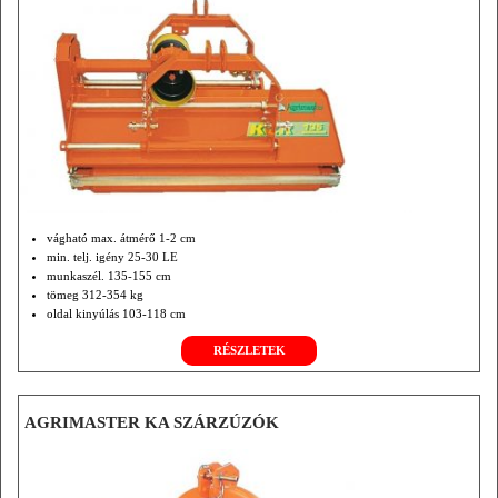
vágható max. átmérő 1-2 cm
min. telj. igény 25-30 LE
munkaszél. 135-155 cm
tömeg 312-354 kg
oldal kinyúlás 103-118 cm
opciók: hidr. oldalmozgatás
RÉSZLETEK
kieg.csúszókeret
szf.nélküli hajtómű 2000 f/min
front/ hátsó függ.
AGRIMASTER KA SZÁRZÚZÓK