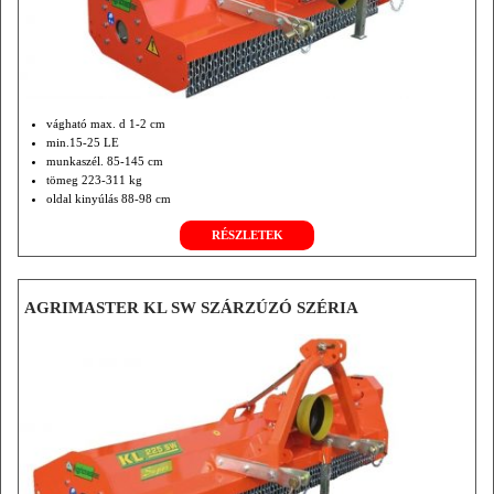
vágható max. d 1-2 cm
min.15-25 LE
munkaszél. 85-145 cm
tömeg 223-311 kg
oldal kinyúlás 88-98 cm
opció frontfüggesztés és tőközi vágófej
RÉSZLETEK
hidr. rotor hajtás.
AGRIMASTER KL SW SZÁRZÚZÓ SZÉRIA