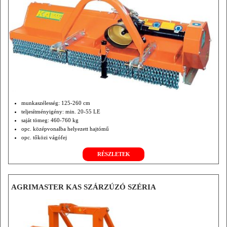
munkaszélesség: 125-260 cm
teljesítményigény: min. 20-55 LE
saját tömeg: 460-760 kg
opc. középvonalba helyezett hajtómű
opc. tőközi vágófej
hidr. rotor hajtás
RÉSZLETEK
AGRIMASTER KAS SZÁRZÚZÓ SZÉRIA