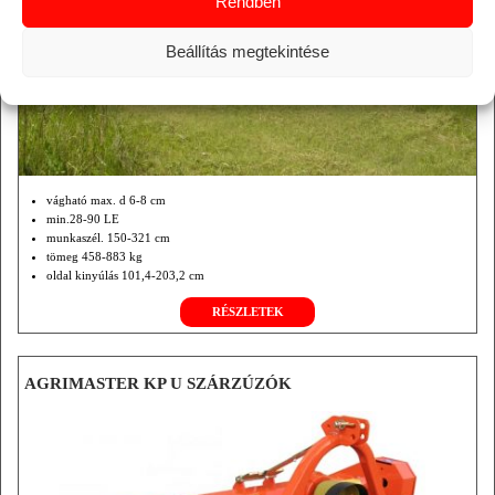
Rendben
Beállítás megtekintése
vágható max. d 6-8 cm
min.28-90 LE
munkaszél. 150-321 cm
tömeg 458-883 kg
oldal kinyúlás 101,4-203,2 cm
hátul függesztett
RÉSZLETEK
opció központi hajtómű
hidr. rotor hajtás.
AGRIMASTER KP U SZÁRZÚZÓK