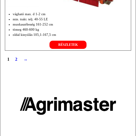
vágható max. d 1-2 cm
min. trakt. telj. 40-55 LE
munkaszélesség 161-252 cm
tömeg 460-600 kg
oldal kinyúlás 105,1-167,5 cm
opció front/hátsófüggesztés és hidr. rotor hajtás.
RÉSZLETEK
1
2
→