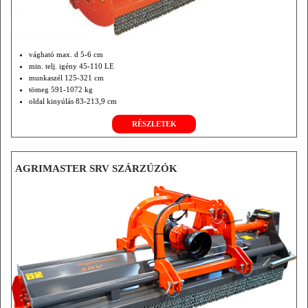
vágható max. d 5-6 cm
min. telj. igény 45-110 LE
munkaszél 125-321 cm
tömeg 591-1072 kg
oldal kinyúlás 83-213,9 cm
opció front/hátsó függesztés és hidr. rotor hajtás.
RÉSZLETEK
AGRIMASTER SRV SZÁRZÚZÓK