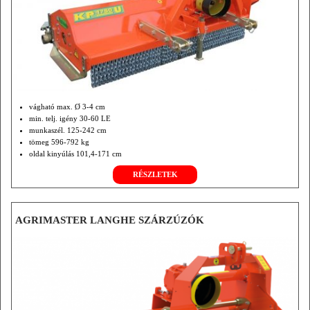
vágható max. Ø 3-4 cm
min. telj. igény 30-60 LE
munkaszél. 125-242 cm
tömeg 596-792 kg
oldal kinyúlás 101,4-171 cm
RÉSZLETEK
AGRIMASTER LANGHE SZÁRZÚZÓK