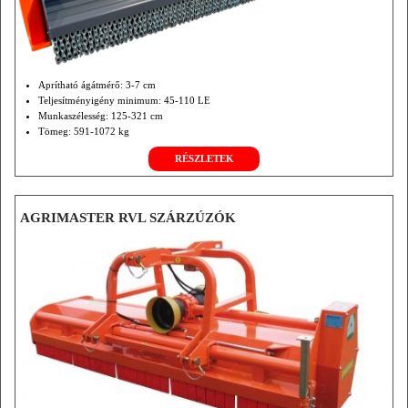
Aprítható ágátmérő: 3-7 cm
Teljesítményigény minimum: 45-110 LE
Munkaszélesség: 125-321 cm
Tömeg: 591-1072 kg
RÉSZLETEK
AGRIMASTER RVL SZÁRZÚZÓK