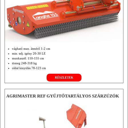
vágható max. átmérő 1-2 cm
min. telj. igény 20-30 LE
munkaszél. 110-155 cm
tömeg 248-318 kg
oldal kinyúlás 78-123 cm
opció: hidraulikus oldalállítás
RÉSZLETEK
AGRIMASTER REF GYŰJTŐTARTÁLYOS SZÁRZÚZÓK