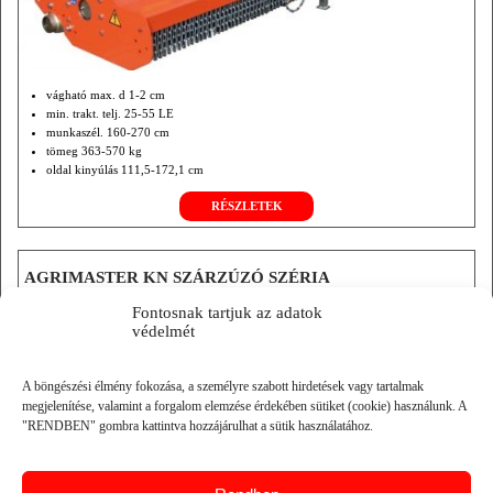
vágható max. d 1-2 cm
min. trakt. telj. 25-55 LE
munkaszél. 160-270 cm
tömeg 363-570 kg
oldal kinyúlás 111,5-172,1 cm
opció frontfüggesztés és tőközi vágófej
RÉSZLETEK
hidr. rotor hajtás.
AGRIMASTER KN SZÁRZÚZÓ SZÉRIA
Fontosnak tartjuk az adatok
védelmét
A böngészési élmény fokozása, a személyre szabott hirdetések vagy tartalmak
megjelenítése, valamint a forgalom elemzése érdekében sütiket (cookie) használunk. A
"RENDBEN" gombra kattintva hozzájárulhat a sütik használatához.