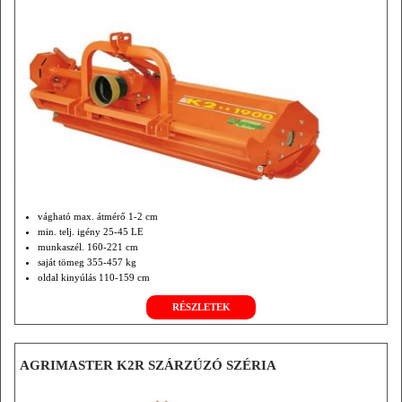
vágható max. átmérő 1-2 cm
min. telj. igény 25-45 LE
munkaszél. 160-221 cm
saját tömeg 355-457 kg
oldal kinyúlás 110-159 cm
tolt üzemmódú
RÉSZLETEK
AGRIMASTER K2R SZÁRZÚZÓ SZÉRIA