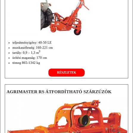
teljesítményigény: 40-50 LE
munkaszélesség: 160-221 cm
3
tartály: 0,9 – 1,3 m
ürítési magasság: 170 cm
tömeg 865-1342 kg
traktor tömeg: min. 1800 kg
RÉSZLETEK
AGRIMASTER RS ÁTFORDÍTHATÓ SZÁRZÚZÓK