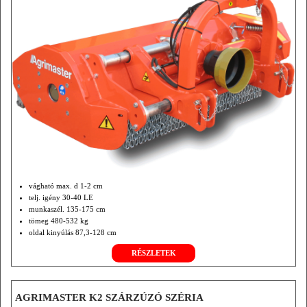
vágható max. d 1-2 cm
telj. igény 30-40 LE
munkaszél. 135-175 cm
tömeg 480-532 kg
oldal kinyúlás 87,3-128 cm
RÉSZLETEK
AGRIMASTER K2 SZÁRZÚZÓ SZÉRIA