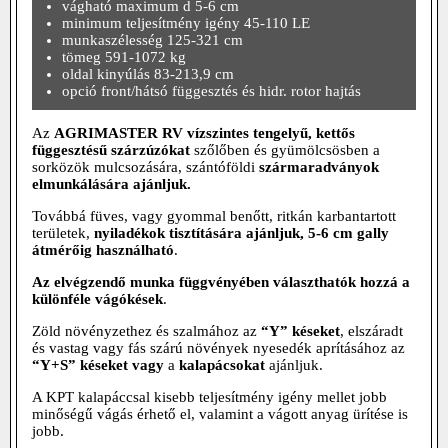
vágható maximum d 5-6 cm
minimum teljesítmény igény 45-110 LE
munkaszélesség 125-321 cm
tömeg 591-1072 kg
oldal kinyúlás 83-213,9 cm
opció front/hátsó függesztés és hidr. rotor hajtás
Az
AGRIMASTER
RV vízszintes tengelyű, kettős
függesztésű szárzúzókat
szőlőben és gyümölcsösben a
sorközök mulcsozására, szántóföldi
szármaradványok
elmunkálására ajánljuk.
Továbbá füves, vagy gyommal benőtt, ritkán karbantartott
területek,
nyiladékok tisztítására ajánljuk, 5-6 cm gally
átmérőig használható
.
Az elvégzendő munka függvényében választhatók hozzá a
különféle vágókések
.
Zöld növényzethez és szalmához az
“Y” késeket
, elszáradt
és vastag vagy fás szárú növények nyesedék aprításához az
“Y+S” késeket
vagy
a
kalapácsokat
ajánljuk.
A KPT kalapáccsal kisebb teljesítmény igény mellet jobb
minőségű vágás érhető el, valamint a vágott anyag ürítése is
jobb.