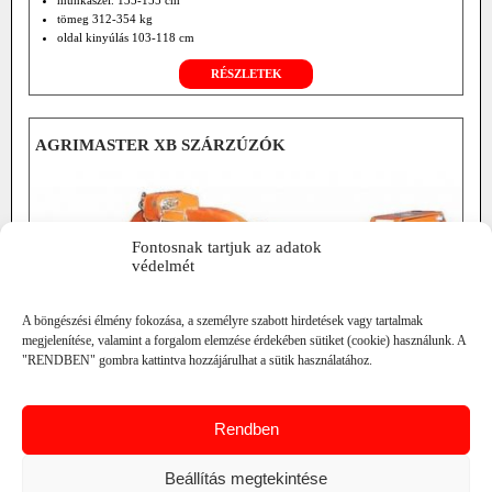
munkaszél. 135-155 cm
tömeg 312-354 kg
oldal kinyúlás 103-118 cm
opciók: hidr. oldalmozgatás
RÉSZLETEK
kieg.csúszókeret
szf.nélküli hajtómű 2000 f/min
front/ hátsó függ.
AGRIMASTER XB SZÁRZÚZÓK
Fontosnak tartjuk az adatok
védelmét
A böngészési élmény fokozása, a személyre szabott hirdetések vagy tartalmak
megjelenítése, valamint a forgalom elemzése érdekében sütiket (cookie) használunk. A
"RENDBEN" gombra kattintva hozzájárulhat a sütik használatához.
Rendben
vágható max. átmérő 1-2 cm
Beállítás megtekintése
min. telj. igény 12-25 LE