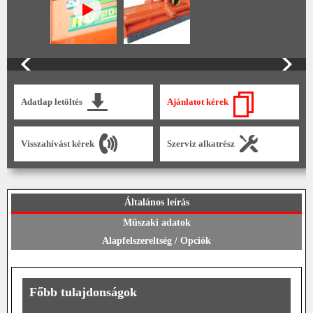
Adatlap letöltés
Ajánlatot kérek
Visszahívást kérek
Szerviz alkatrész
Általános leírás
Műszaki adatok
Alapfelszereltség / Opciók
Főbb tulajdonságok