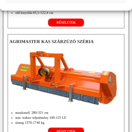
munkaszél. 110-180 cm
tömeg 182-266 kg
old.kinyúlás 65,5-122,4 cm
opciók: hidr. oldalmozgatás
RÉSZLETEK
front függesztés
szf. hajtómű 2000 f/min TLT-hez
hátsó burkolat; hidr. erőátvitel
AGRIMASTER KAS SZÁRZÚZÓ SZÉRIA
munkaszél. 280-321 cm
min. traktor teljesítmény 100-125 LE
tömeg 1370-1740 kg
RÉSZLETEK