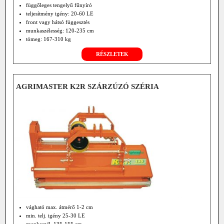
függőleges tengelyű fűnyíró
teljesítmény igény: 20-60 LE
front vagy hátsó függesztés
munkaszélesség: 120-235 cm
tömeg: 167-310 kg
RÉSZLETEK
AGRIMASTER K2R SZÁRZÚZÓ SZÉRIA
vágható max. átmérő 1-2 cm
min. telj. igény 25-30 LE