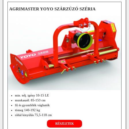
AGRIMASTER YOYO SZÁRZÚZÓ SZÉRIA
min. telj. igény 10-15 LE
munkaszél. 85-153 cm
fű és gyomfélék vághatók
tömeg 140-192 kg
oldal kinyúlás 75,5-118 cm
RÉSZLETEK