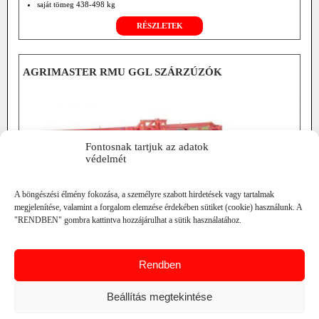
saját tömeg 438-498 kg
RÉSZLETEK
AGRIMASTER RMU GGL SZÁRZÚZÓK
Fontosnak tartjuk az adatok
védelmét
A böngészési élmény fokozása, a személyre szabott hirdetések vagy tartalmak
megjelenítése, valamint a forgalom elemzése érdekében sütiket (cookie) használunk. A
"RENDBEN" gombra kattintva hozzájárulhat a sütik használatához.
munkaszélesség 600-805 cm
min. trakt. telj. 200-250 LE
Rendben
tömeg 4600-5600 kg
RÉSZLETEK
Beállítás megtekintése