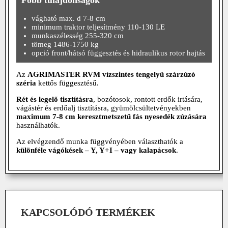
vágható max. d 7-8 cm
minimum traktor teljesítmény 110-130 LE
munkaszélesség 255-320 cm
tömeg 1486-1750 kg
opció front/hátsó függesztés és hidraulikus rotor hajtás
Az
AGRIMASTER
RVM vízszintes tengelyű szárzúzó
széria
kettős függesztésű.
Rét és legelő tisztításra
, bozótosok, rontott erdők irtására,
vágástér és erdőalj tisztításra, gyümölcsültetvényekben
maximum 7-8 cm keresztmetszetű fás nyesedék zúzására
használhatók.
Az elvégzendő munka függvényében választhatók a
különféle vágókések – Y, Y+I – vagy kalapácsok
.
KAPCSOLÓDÓ TERMÉKEK