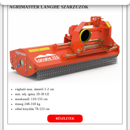
AGRIMASTER LANGHE SZÁRZÚZÓK
vágható max. átmérő 1-2 cm
min. telj. igény 20-30 LE
munkaszél. 110-155 cm
tömeg 248-318 kg
oldal kinyúlás 78-123 cm
opció: hidraulikus oldalállítás
RÉSZLETEK