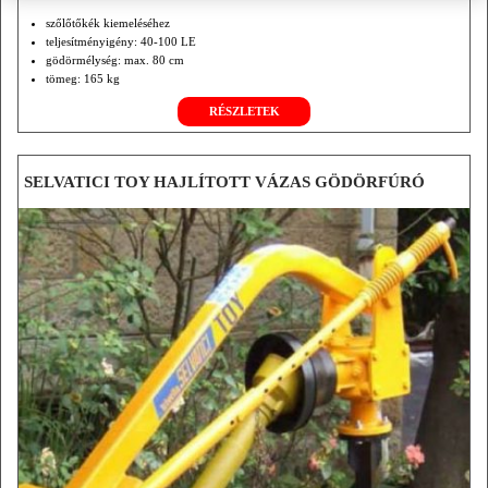
szőlőtőkék kiemeléséhez
teljesítményigény: 40-100 LE
gödörmélység: max. 80 cm
tömeg: 165 kg
RÉSZLETEK
SELVATICI TOY HAJLÍTOTT VÁZAS GÖDÖRFÚRÓ