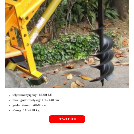
teljesítményigény: 15-90 LE
max. gödörmélység: 100-130 cm
gödör átmérő: 40-80 cm
tömeg: 110-210 kg
RÉSZLETEK