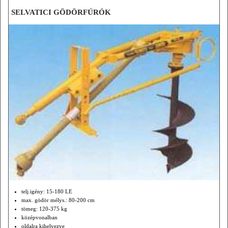
SELVATICI GÖDÖRFÚRÓK
telj.igény: 15-180 LE
max. gödör mélys.: 80-200 cm
tömeg: 120-375 kg
középvonalban
oldalra kihelyezve