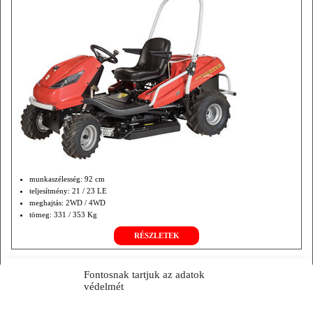
munkaszélesség: 92 cm
teljesítmény: 21 / 23 LE
meghajtás: 2WD / 4WD
tömeg: 331 / 353 Kg
RÉSZLETEK
Fontosnak tartjuk az adatok
BENASSI FOX VÍZSZINTES TENGELYŰ FELÜLŐS
védelmét
SZÁRZÚZÓ FŰNYÍRÓ