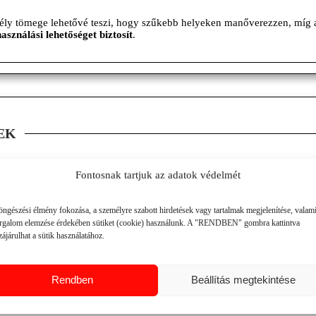
ekély tömege lehetővé teszi, hogy szűkebb helyeken manőverezzen, míg
használási lehetőséget biztosít
.
EK
Fontosnak tartjuk az adatok védelmét
öngészési élmény fokozása, a személyre szabott hirdetések vagy tartalmak megjelenítése, valam
orgalom elemzése érdekében sütiket (cookie) használunk. A "RENDBEN" gombra kattintva
ájárulhat a sütik használatához.
Rendben
Beállítás megtekintése