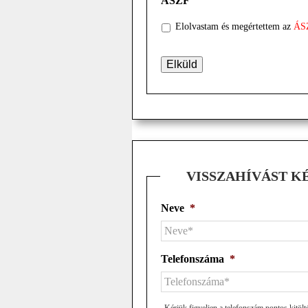
ÁSZF
Elolvastam és megértettem az
ÁS
VISSZAHÍVÁST K
Neve
*
Telefonszáma
*
Kérjük figyeljen a telefonszám pontos kitölt