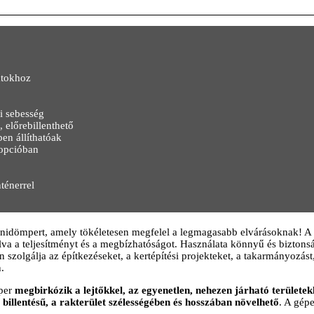
atokhoz
i sebesség
 előrebillenthető
ben állíthatóak
 opcióban
ténerrel
inidömpert, amely tökéletesen megfelel a legmagasabb elvárásoknak! 
lva a teljesítményt és a megbízhatóságot. Használata könnyű és biztons
 szolgálja az építkezéseket, a kertépítési projekteket, a takarmányozást
.
per
megbirkózik a lejtőkkel, az egyenetlen, nehezen járható területek
 billentésű, a rakterület szélességében és hosszában növelhető
. A gép