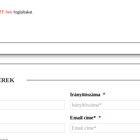
ZF-ben
foglaltakat.
ÉREK
Irányítószáma
*
Email címe*
*
ésére!