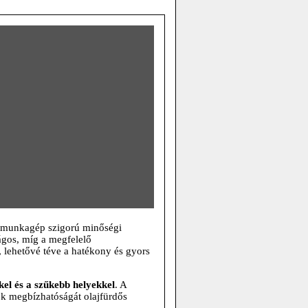
A munkagép szigorú minőségi
ágos, míg a megfelelő
, lehetővé téve a hatékony és gyors
kel és a szűkebb helyekkel
. A
ek megbízhatóságát olajfürdős