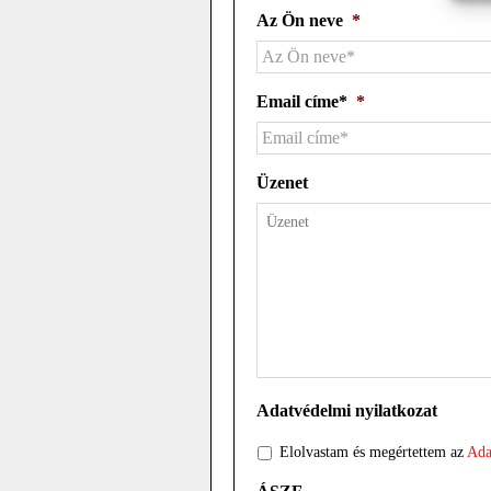
Az Ön neve
*
Email címe*
*
Üzenet
Adatvédelmi nyilatkozat
Elolvastam és megértettem az
Ada