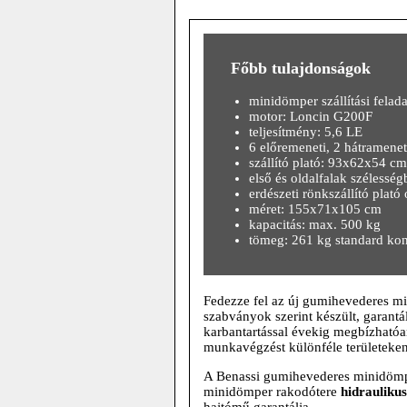
Főbb tulajdonságok
minidömper szállítási felad
motor: Loncin G200F
teljesítmény: 5,6 LE
6 előremeneti, 2 hátramenet
szállító plató: 93x62x54 cm,
első és oldalfalak szélesség
erdészeti rönkszállító plató
méret: 155x71x105 cm
kapacitás: max. 500 kg
tömeg: 261 kg standard kon
Fedezze fel az új gumihevederes m
szabványok szerint készült, garantá
karbantartással évekig megbízhatóan
munkavégzést különféle területeken
A Benassi gumihevederes minidöm
minidömper rakodótere
hidraulikus