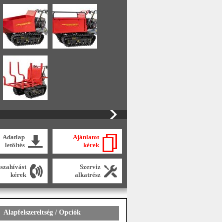
Adatlap
Ajánlatot
letöltés
kérek
sszahívást
Szerviz
kérek
alkatrész
Alapfelszereltség / Opciók