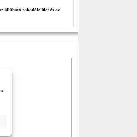
 az
állítható rakodófelület és az
int