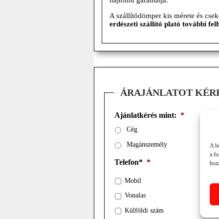
hajtómű garantálja.
A szállítódömper kis mérete és cs
erdészeti szállító plató további fel
ÁRAJÁNLATOT KÉR
Ajánlatkérés mint:
*
Cég
Magánszemély
A b
a f
Telefon*
*
hozz
Mobil
Vonalas
Külföldi szám