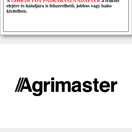
A
GreenTec FOX PADKAKASZA ADAPTER
a traktor
elejére és hátuljára is
felszerelhető,
jobbos vagy balos
kivitelb
en.