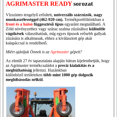
AGRIMASTER READY
sorozat
Vízszintes tengelyű erősített
,
univerzális
szárzúzók
,
nagy
munkaszélességgel (462-920 cm).
Termékportfóliónkban a
front és a hátsó
függesztésű típus
egyaránt megtalálható.
A
Zöld növényzethez vagy száraz szalma zúzásához
különféle
vágókések
választhatóak, míg egyes típusok erősebb gallyak
zúzására is alkalmasak, ehhez a kiválasztott gép akár
kalapáccsal is rendelhető.
Miért ajánljuk Önnek is az
Agrimaster
gépeit?
Az elmúlt 27 év tapasztalata alapján bátran kijelenthetjük, hogy
az Agrimaster termékcsaládot a
precíz kialakítás és a
megbízhatóság
jellemzi. Hazánkban
különböző területeken
több mint 1000 gép dolgozik
meghibásodás nélkül
.