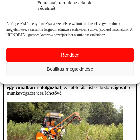
Fontosnak tartjuk az adatok
védelmét
AGRIMASTER SHARK
rézsűkaszák
A böngészési élmény fokozása, a személyre szabott hirdetések vagy tartalmak
megjelenítése, valamint a forgalom elemzése érdekében sütiket (cookie) használunk. A
"RENDBEN" gombra kattintva hozzájárulhat a sütik használatához.
A SHARK sorozat legkedveltebb Ügyfeleink körében.
Kínálatunkban sokféle típus érhető el a munkaterülethez és az
erőgéphez igazodva. Egyes típusokhoz opciós kiegészítőként
ágvágó, sövényvágó, illetve ároktisztító fejjel
is elérhetőek.
Rendben
Az Agrimaster
GREEN SHARK
reverzibilis erőgépekkel
front üzemmódban
is használhatóak, míg a
SHARK R
típus
Beállítás megtekintése
hátsó függesztésű, hidraulikus automata
ütközésvédelemmel
ellátott rézsűkasza. A
GOLDEN SHARK
ZP
rézsűkasza különlegessége, hogy
a zúzófej a gépkezelővel
egy vonalban is dolgozhat
, ez jobb rálátást és biztonságosabb
munkavégzést tesz lehetővé.