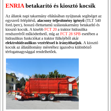
ENRIA
betakarító és kiosztó kocsik
Az állatok napi takarmány ellátásában nyújtanak segítséget az
egyszerű felépítésű,
alacsony teljesítmény igényű
(TLT 540
ford./perc), hosszú élettartamú szálastakarmány betakarító és
kiosztó kocsik. A kisebb
FCT 20
a traktor hidraulika
rendszeréről működtethető, míg az
FCT 28 SPB
esetében a
hidraulikus funkciókat a traktor fülkéjéből akár
elektrohidraulikus vezérléssel is irányíthatjuk
. A kiosztó
kocsik az állatállomány méretéhez igazodva különböző
térfogatnagysággal rendelhetőek.