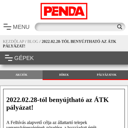
MENU
KEZDŐLAP
/
BLOG
/
2022.02.28-TÓL BENYÚJTHATÓ AZ ÁTK
PÁLYÁZAT!
GÉPEK
AKCIÓK
HÍREK
PÁLYÁZATOK
2022.02.28-tól benyújtható az ÁTK
pályázat!
A Felhívás alapvető célja az állattartó telepek
versenyképességének növelése, a hozzáadott érték