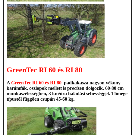
GreenTec RI 60 és RI 80
A
GreenTec RI 60 és RI 80
padkakasza
n
agyon vékony
karámfák, oszlopok mellett is precízen dolgozik.
60-80 cm
munkaszélességben, 3 km/óra haladási sebességgel. Tömege
típustól függően csupán 45-60 kg.