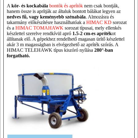
A
kör- és kockabála
bontók és aprítók
nem csak bontják,
hanem össze is aprítják az általuk bontott bálákat legyen az
nedves fű, vagy keményebb szénabála
. Almozásra és
takarmány előkészítésre használhatóak a
HIMAC KD
sorozat
és a
HIMAC TOMAHAWK
sorozat típusai, mely ellenkés
készlettel szerelve rendkívül apró
1.5-2 cm-es apríték
ot
állítanak elő. A gépekhez rendelhető magasan ürítő készlettel
akár 3 m magasságban is elvégezhető az apríték szórás. A
HIMAC TELEHAWK típus kiszóró nyílása
280
°-ban
forgatható.