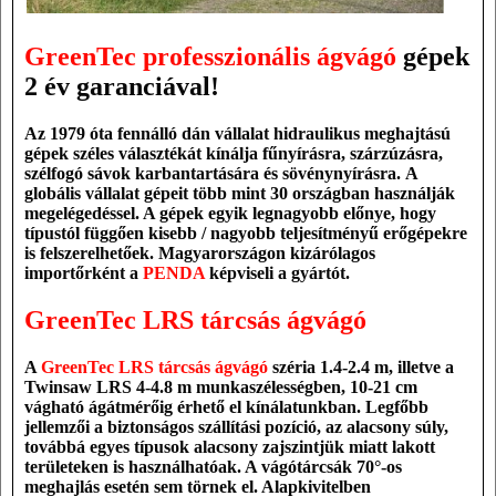
GreenTec professzionális ágvágó
gépek
2 év garanciával!
Az 1979 óta fennálló dán vállalat
hidraulikus meghajtású
gépek széles választékát kínálja
fűnyírásra, szárzúzásra,
szélfogó sávok karbantartására és sövénynyírásra.
A
globális vállalat gépeit több mint 30 országban
használják
megelégedéssel
. A
gépek
e
gyik legnagyobb előnye, hogy
típustól függően kisebb / nagyobb teljesítményű erőgépekre
is felszerelhetőek. Magyarországon kizárólagos
importőrként a
PENDA
képviseli a gyártót.
GreenTec LRS tárcsás ágvágó
A
GreenTec LRS tárcsás ágvágó
széria 1.4-2.4 m, illetve a
Twinsaw LRS 4-4.8 m munkaszélességben, 10-21 cm
vágható ágátmérőig érhető el kínálatunkban.
Legfőbb
jellemzői a
biztonságos szállítási pozíció, az
alacsony
súly
,
továbbá egyes típusok
alacsony zajszintjük
miatt lakott
területeken is használhatóak.
A vágótárcsák
70°-os
meghajlás
esetén sem törnek el. Alapkivitelben