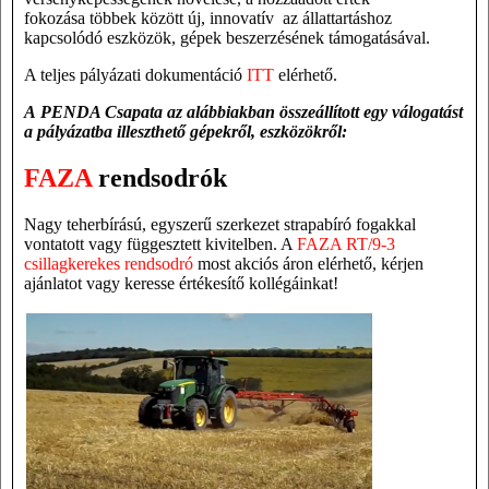
fokozása
többek között
új,
innovatív az
állattartáshoz
kapcsolódó eszközök, gépek
beszerzésének támogatásával.
A teljes pályázati dokumentáció
ITT
elérhető.
A
PENDA Csapata
az alábbiakban
összeállított egy válogatást
a pályázatba illeszthető
gépekről,
eszközökről:
FAZA
rendsodrók
Nagy teherbírású, egyszerű szerkezet strapabíró fogakkal
vontatott vagy függesztett kivitelben. A
FAZA RT/9-3
csillagkerekes rendsodró
most akciós áron elérhető, kérjen
ajánlatot vagy keresse értékesítő kollégáinkat!