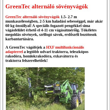
GreenTec alternáló sövényvágók
GreenTec alternáló sövényvágók
1.5- 2.7 m
munkaszélességben, 2-5 km haladási sebességgel, már akár
60 kg önsúllyal! A speciális fogazott pengékkel sima
vágásfelület érhető el 4-11 cm vágásátmérőig. Tökéletes
megoldás sövények, szélfogó sávok, erdőszéli bozótosok
karbantartására.
A GreenTec vágófejek a
HXF multifunkcionális
adapterrel
a legtöbb
udvari traktorra, teleszkópos
rakodóra, homlokrakodóra, exkavátorra és
traktorra
felszerelhetőek!