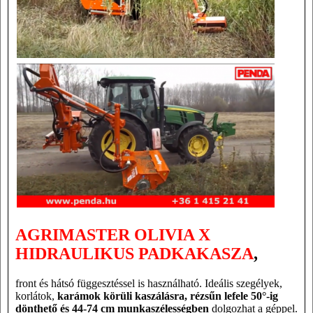
AGRIMASTER OLIVIA X
HIDRAULIKUS PADKAKASZA
,
front és hátsó függesztéssel is használható. Ideális szegélyek,
korlátok,
karámok körüli kaszálásra,
rézsűn lefele 50
°-ig
dönthető és
44-74 cm munkaszélességben
dolgozhat a géppel
.