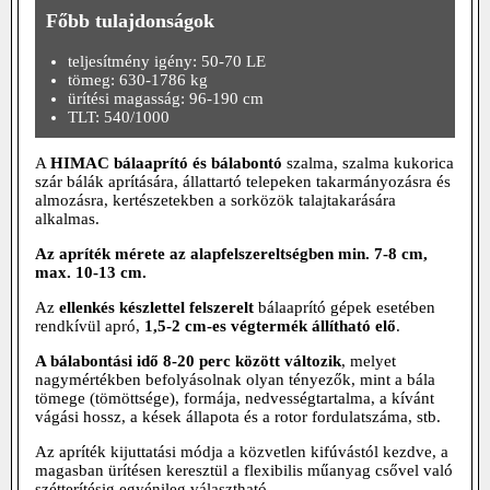
Főbb tulajdonságok
teljesítmény igény: 50-70 LE
tömeg: 630-1786 kg
ürítési magasság: 96-190 cm
TLT: 540/1000
A
HIMAC bálaaprító és bálabontó
szalma, szalma kukorica
szár bálák aprítására, állattartó telepeken takarmányozásra és
almozásra, kertészetekben a sorközök talajtakarására
alkalmas.
Az apríték mérete az alapfelszereltségben min. 7-8 cm,
max. 10-13 cm.
Az
ellenkés készlettel felszerelt
bálaaprító gépek esetében
rendkívül apró,
1,5-2 cm-es végtermék állítható elő
.
A bálabontási idő 8-20 perc között változik
, melyet
nagymértékben befolyásolnak olyan tényezők, mint a bála
tömege (tömöttsége), formája, nedvességtartalma, a kívánt
vágási hossz, a kések állapota és a rotor fordulatszáma, stb.
Az apríték kijuttatási módja a közvetlen kifúvástól kezdve, a
magasban ürítésen keresztül a flexibilis műanyag csővel való
szétterítésig egyénileg választható.