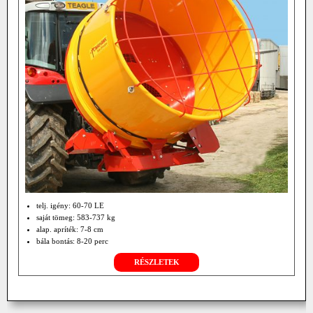
telj. igény: 60-70 LE
saját tömeg: 583-737 kg
alap. apríték: 7-8 cm
bála bontás: 8-20 perc
RÉSZLETEK