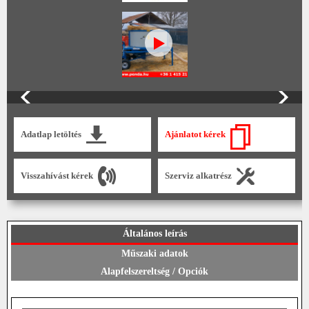
Adatlap letöltés
Ajánlatot kérek
Visszahívást kérek
Szerviz alkatrész
Általános leírás
Műszaki adatok
Alapfelszereltség / Opciók