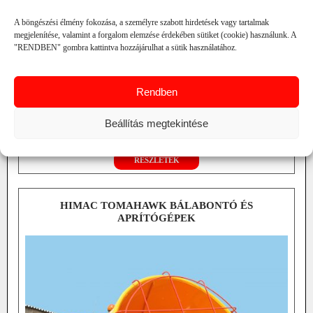
A böngészési élmény fokozása, a személyre szabott hirdetések vagy tartalmak
megjelenítése, valamint a forgalom elemzése érdekében sütiket (cookie) használunk. A
"RENDBEN" gombra kattintva hozzájárulhat a sütik használatához.
Rendben
telj. igény: 40-50 LE
Beállítás megtekintése
tömeg: 1050-2000 kg
hossz.: 3,7-4,5 m
RÉSZLETEK
HIMAC TOMAHAWK BÁLABONTÓ ÉS
APRÍTÓGÉPEK