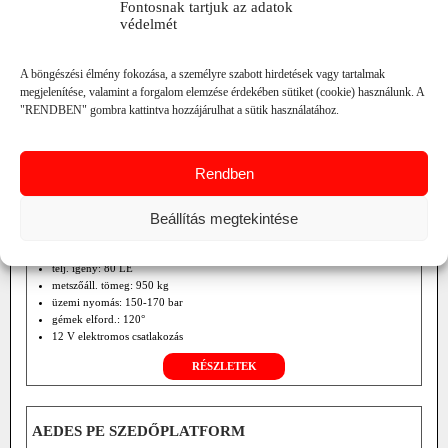
Fontosnak tartjuk az adatok
védelmét
A böngészési élmény fokozása, a személyre szabott hirdetések vagy tartalmak
megjelenítése, valamint a forgalom elemzése érdekében sütiket (cookie) használunk. A
"RENDBEN" gombra kattintva hozzájárulhat a sütik használatához.
Rendben
Beállítás megtekintése
telj. igény: 80 LE
metszőáll. tömeg: 950 kg
üzemi nyomás: 150-170 bar
gémek elford.: 120°
12 V elektromos csatlakozás
RÉSZLETEK
AEDES PE SZEDŐPLATFORM