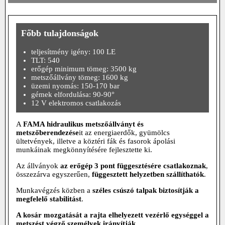
Főbb tulajdonságok
teljesítmény igény: 100 LE
TLT: 540
erőgép minimum tömeg: 3500 kg
metszőállvány tömeg: 1600 kg
üzemi nyomás: 150-170 bar
gémek elfordulása: 90-90°
12 V elektromos csatlakozás
A
FAMA hidraulikus metszőállványt és
metszőberendezése
it az energiaerdők, gyümölcs
ültetvények, illetve a köztéri fák és fasorok ápolási
munkáinak megkönnyítésére fejlesztette ki.
Az állványok
az erőgép 3 pont függesztésére csatlakoznak
,
összezárva egyszerűen,
függesztett helyzetben szállíthatók
.
Munkavégzés közben a
széles csúszó talpak biztosítják a
megfelelő stabilitást
.
A kosár mozgatását a rajta elhelyezett vezérlő egységgel a
metszést végző személyek irányítják
.