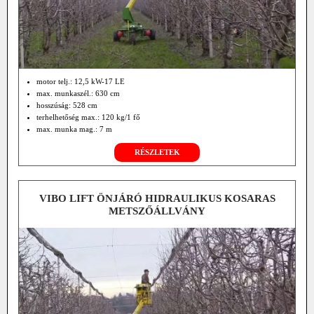
motor telj.: 12,5 kW-17 LE
max. munkaszél.: 630 cm
hosszúság: 528 cm
terhelhetőség max.: 120 kg/1 fő
max. munka mag.: 7 m
oldalkinyúlás középről jobbra-balra 36°-36°
RÉSZLETEK
saját tömeg 1140 kg
munka seb.: 1 km/h
közlekedési seb.: 5 km/h
VIBO LIFT ÖNJÁRÓ HIDRAULIKUS KOSARAS
METSZŐÁLLVÁNY