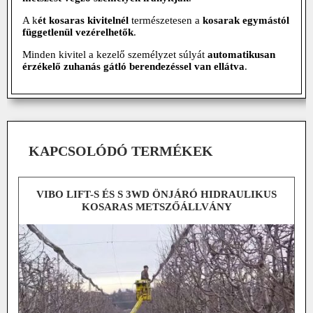
A k
ét kosaras kivitelnél
természetesen a
kosarak egymástól
függetlenül vezérelhetők
.
Minden kivitel a kezelő személyzet súlyát
automatikusan
érzékelő zuhanás gátló berendezéssel van ellátva
.
KAPCSOLÓDÓ TERMÉKEK
VIBO LIFT-S ÉS S 3WD ÖNJÁRÓ HIDRAULIKUS
KOSARAS METSZŐÁLLVÁNY