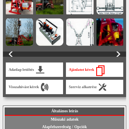
Adatlap letöltés
Ajánlatot kérek
Visszahívást kérek
Szerviz alkatrész
Általános leírás
Műszaki adatok
Alapfelszereltség / Opciók