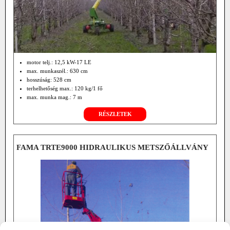
motor telj.: 12,5 kW-17 LE
max. munkaszél.: 630 cm
hosszúság: 528 cm
terhelhetőség max.: 120 kg/1 fő
max. munka mag.: 7 m
oldalkinyúlás középről jobbra-balra: 36°-36°
RÉSZLETEK
saját tömeg: 1140 kg
munka seb.: 1 km/h
közlekedési seb.: 6 km/h
FAMA TRTE9000 HIDRAULIKUS METSZŐÁLLVÁNY