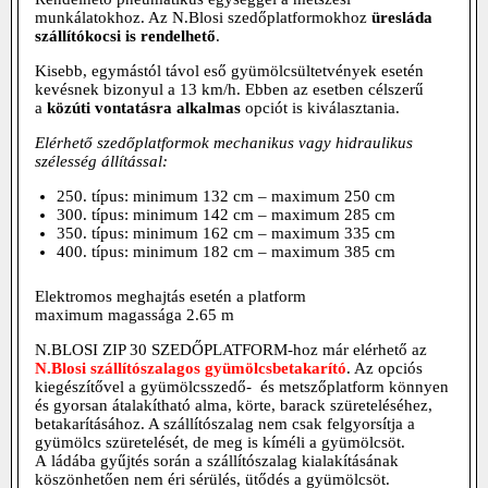
munkálatokhoz. Az N.Blosi szedőplatformokhoz
üresláda
szállítókocsi is rendelhető
.
Kisebb, egymástól távol eső gyümölcsültetvények esetén
kevésnek bizonyul a 13 km/h. Ebben az esetben célszerű
a
közúti vontatásra alkalmas
opciót is kiválasztania.
Elérhető szedőplatformok mechanikus vagy hidraulikus
szélesség állítással:
250. típus: minimum 132 cm – maximum 250 cm
300. típus: minimum 142 cm – maximum 285 cm
350. típus: minimum 162 cm – maximum 335 cm
400. típus: minimum 182 cm – maximum 385 cm
Elektromos meghajtás esetén a platform
maximum
magassága 2.65 m
N.BLOSI ZIP 30 SZEDŐPLATFORM-hoz már elérhető az
N.Blosi szállítószalagos gyümölcsbetakarító
. Az opciós
kiegészítővel a gyümölcsszedő- és metszőplatform könnyen
és gyorsan átalakítható alma, körte, barack szüreteléséhez,
betakarításához. A szállítószalag nem csak felgyorsítja a
gyümölcs szüretelését, de meg is kíméli a gyümölcsöt.
A
ládába gyűjtés során a
szállítószalag kialakításának
köszönhetően nem éri sérülés, ütődés a gyümölcsöt.