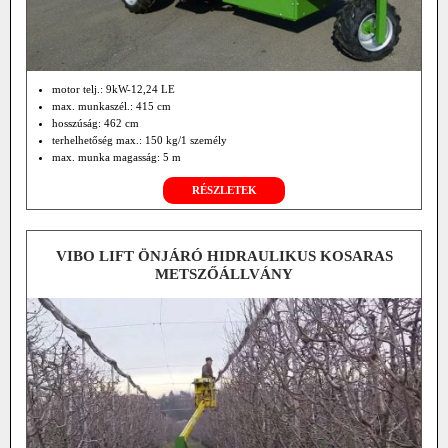
motor telj.: 9kW-12,24 LE
max. munkaszél.: 415 cm
hosszúság: 462 cm
terhelhetőség max.: 150 kg/1 személy
max. munka magasság: 5 m
oldalkinyúlás középről jobbra-balra: 36°-36°
RÉSZLETEK
saját tömeg: 910 kg
VIBO LIFT ÖNJÁRÓ HIDRAULIKUS KOSARAS
METSZŐÁLLVÁNY