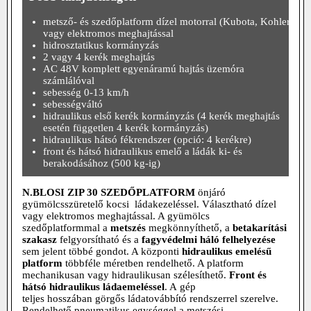
metsző- és szedőplatform dízel motorral (Kubota, Kohler)
vagy elektromos meghajtással
hidrosztatikus kormányzás
2 vagy 4 kerék meghajtás
AC 48V komplett egyenáramú hajtás üzemóra
számlálóval
sebesség 0-13 km/h
sebességváltó
hidraulikus első kerék kormányzás (4 kerék meghajtás
esetén független 4 kerék kormányzás)
hidraulikus hátsó fékrendszer (opció: 4 kerékre)
front és hátsó hidraulikus emelő a ládák ki- és
berakodásához (500 kg-ig)
N.BLOSI ZIP 30 SZEDŐPLATFORM
önjáró
gyümölcsszüretelő kocsi ládakezeléssel. V
álasztható dízel
vagy elektromos meghajtással. A gyümölcs
szedőplatformmal a
metszés
megkönnyíthető, a
betakarítási
szakasz
felgyorsítható és a
fagyvédelmi háló felhelyezése
sem jelent többé gondot. A központi
hidraulikus emelésű
platform
többféle méretben rendelhető. A platform
mechanikusan vagy hidraulikusan szélesíthető.
Front és
hátsó hidraulikus ládaemeléssel
. A
gép
teljes
hosszában
görgős ládatovábbító rendszerrel szerelve.
Rendelhető pneumatikus egységgel a metszési