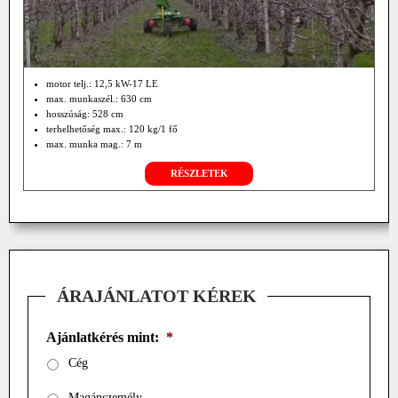
motor telj.: 12,5 kW-17 LE
max. munkaszél.: 630 cm
hosszúság: 528 cm
terhelhetőség max.: 120 kg/1 fő
max. munka mag.: 7 m
oldalkinyúlás középről jobbra-balra: 36°-36°
RÉSZLETEK
saját tömeg: 1140 kg
munka seb.: 1 km/h
közlekedési seb.: 6 km/h
ÁRAJÁNLATOT KÉREK
Ajánlatkérés mint:
*
Cég
Magánszemély