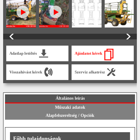
Adatlap letöltés
Ajánlatot kérek
Visszahívást kérek
Szerviz alkatrész
Általános leírás
Műszaki adatok
Alapfelszereltség / Opciók
Főbb tulajdonságok