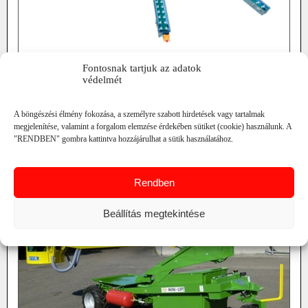
N.Blosi ZIP 25 és
Fontosnak tartjuk az adatok
N.Blosi ZIP 30 szedőplatformhoz
védelmét
maximális emelési magasság: 2m
RÉSZLETEK
A böngészési élmény fokozása, a személyre szabott hirdetések vagy tartalmak
megjelenítése, valamint a forgalom elemzése érdekében sütiket (cookie) használunk. A
"RENDBEN" gombra kattintva hozzájárulhat a sütik használatához.
VIBO MINI LIFT HIDRAULIKUS KOSARAS
METSZŐÁLLVÁNY
Rendben
Beállítás megtekintése