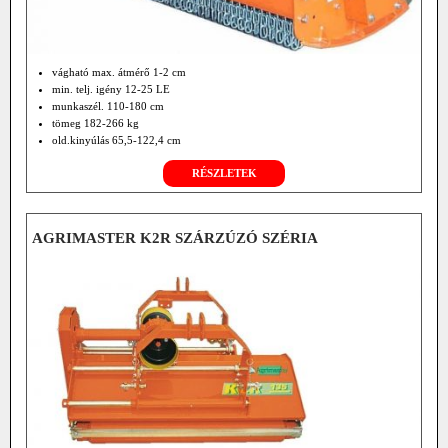
vágható max. átmérő 1-2 cm
min. telj. igény 12-25 LE
munkaszél. 110-180 cm
tömeg 182-266 kg
old.kinyúlás 65,5-122,4 cm
opciók: hidr. oldalmozgatás
RÉSZLETEK
front függesztés
szf. hajtómű 2000 f/min TLT-hez
hátsó burkolat; hidr. erőátvitel
AGRIMASTER K2R SZÁRZÚZÓ SZÉRIA