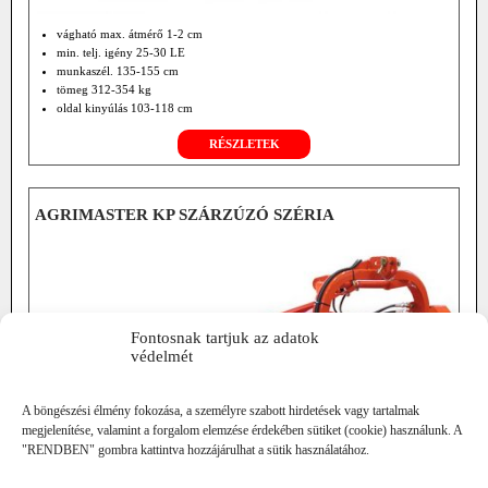
vágható max. átmérő 1-2 cm
min. telj. igény 25-30 LE
munkaszél. 135-155 cm
tömeg 312-354 kg
oldal kinyúlás 103-118 cm
opciók: hidr. oldalmozgatás
RÉSZLETEK
kieg.csúszókeret
szf.nélküli hajtómű 2000 f/min
front/ hátsó függ.
AGRIMASTER KP SZÁRZÚZÓ SZÉRIA
Fontosnak tartjuk az adatok
védelmét
A böngészési élmény fokozása, a személyre szabott hirdetések vagy tartalmak
megjelenítése, valamint a forgalom elemzése érdekében sütiket (cookie) használunk. A
"RENDBEN" gombra kattintva hozzájárulhat a sütik használatához.
vágható max. Ø 1-2 cm