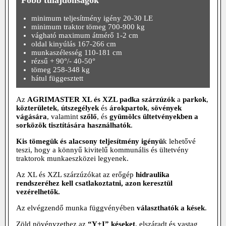
minimum teljesítmény igény 20-30 LE
minimum traktor tömeg 700-900 kg
vágható maximum átmérő 1-2 cm
oldal kinyúlás 167-266 cm
munkaszélesség 110-181 cm
rézsű + 90°/- 40-50°
tömeg 258-348 kg
hátul függesztett
Az
AGRIMASTER XL és XZL padka szárzúzók
a
parkok
,
közterületek
,
útszegélyek
és
árokpartok
,
sövények
vágására
, valamint
szőlő
, és
gyümölcs ültetvényekben a
sorközök tisztítására használhatók
.
Kis tömegük és alacsony teljesítmény igényü
k lehetővé
teszi, hogy a könnyű kivitelű kommunális és ültetvény
traktorok munkaeszközei legyenek.
Az XL és XZL szárzúzókat az erőgép
hidraulika
rendszeréhez kell csatlakoztatni, azon keresztül
vezérelhetők.
Az elvégzendő munka függvényében
választhatók a kések
.
Zöld növényzethez az
“Y+I” késeket
, elszáradt és vastag