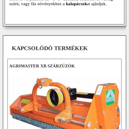
szárú, vagy fás növényekhez a
kalapácsok
at ajánljuk.
KAPCSOLÓDÓ TERMÉKEK
AGRIMASTER XB SZÁRZÚZÓK