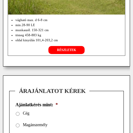
vágható max. d 6-8 cm
min.28-90 LE
munkaszél. 150-321 cm
tömeg 458-883 kg
oldal kinyúlás 101,4-203,2 cm
hátul függesztett
RÉSZLETEK
opció központi hajtómű
hidr. rotor hajtás.
ÁRAJÁNLATOT KÉREK
Ajánlatkérés mint:
*
Cég
Magánszemély