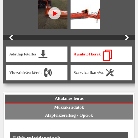
Adatlap letöltés
Ajánlatot kérek
Visszahívást kérek
Szerviz alkatrész
Általános leírás
Műszaki adatok
Alapfelszereltség / Opciók
Főbb tulajdonságok