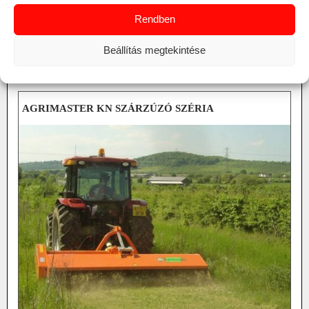
min.15-55 LE
munkaszél. 85-260 cm
Rendben
tömeg 297-737 kg
oldal kinyúlás 82,9-189,5 cm
Beállítás megtekintése
opció frontfüggesztés
RÉSZLETEK
középvonalba helyezett hajtómű és tőközi vágófej
hidr. rotor hajtás
gereblye készlet
AGRIMASTER KN SZÁRZÚZÓ SZÉRIA