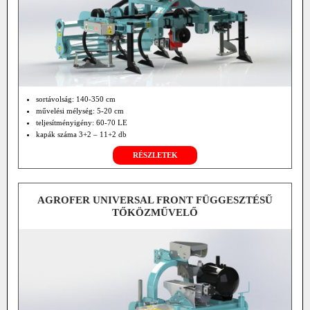
sortávolság: 140-350 cm
művelési mélység: 5-20 cm
teljesítményigény: 60-70 LE
kapák száma 3+2 – 11+2 db
RÉSZLETEK
AGROFER UNIVERSAL FRONT FÜGGESZTÉSŰ
TŐKÖZMŰVELŐ