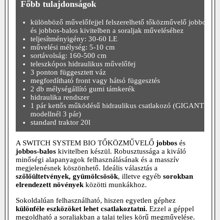
Főbb tulajdonságok
különböző művelőfejjel felszerelhető tőközművelő jobbos
és jobbos-balos kivitelben a soraljak műveléséhez
teljesítményigény: 30-60 LE
művelési mélység: 5-10 cm
sortávolság: 160-500 cm
teleszkópos hidraulikus művelőfej
3 ponton függesztett váz
megfordítható front vagy hátsó függesztés
2 db mélységállító gumi támkerék
hidraulika rendszer
1 pár kettős működésű hidraulikus csatlakozó (GIGANTE
modellnél 3 pár)
standard traktor 20l
A SWITCH SYSTEM BIO TŐKÖZMŰVELŐ
jobbos
és
jobbos-balos
kivitelben készül. Robusztussága a kiváló
minőségi alapanyagok felhasználásának és a masszív
megjelenésnek köszönhető. Ideális választás a
szőlőültetvények, gyümölcsösök
, illetve egyéb
sorokban
elrendezett növények
közötti munkákhoz.
Sokoldalúan felhasználható, hiszen egyetlen géphez
különféle eszközöket lehet csatlakoztatni.
Ezzel a géppel
megoldható a soraljakban a talaj teljes körű megművelése.