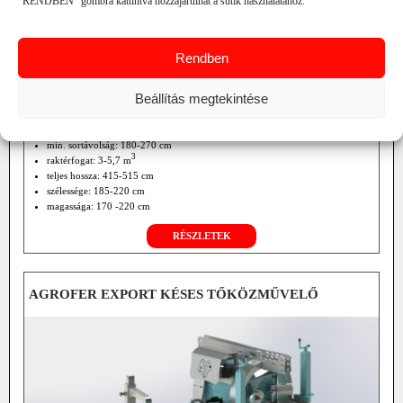
"RENDBEN" gombra kattintva hozzájárulhat a sütik használatához.
Rendben
Beállítás megtekintése
min. sortávolság: 180-270 cm
3
raktérfogat: 3-5,7 m
teljes hossza: 415-515 cm
szélessége: 185-220 cm
magassága: 170 -220 cm
üres tömeg: 900 – 2300 kg
RÉSZLETEK
AGROFER EXPORT KÉSES TŐKÖZMŰVELŐ