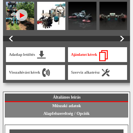
Adatlap letöltés
Ajánlatot kérek
Visszahívást kérek
Szerviz alkatrész
Általános leírás
Műszaki adatok
Alapfelszereltség / Opciók