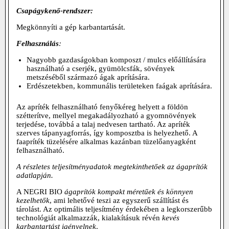
Csapágykenő-rendszer:
Megkönnyíti a gép karbantartását.
Felhasználás
:
Nagyobb gazdaságokban komposzt / mulcs előállítására
használható a cserjék, gyümölcsfák, sövények
metszéséből származó ágak aprítására.
Erdészetekben, kommunális területeken faágak aprítására.
Az apríték felhasználható fenyőkéreg helyett a földön
szétterítve, mellyel megakadályozható a gyomnövények
terjedése, továbbá a talaj nedvesen tartható. Az apríték
szerves tápanyagforrás, így komposztba is helyezhető. A
faapríték tüzelésére alkalmas kazánban tüzelőanyagként
felhasználható.
A
részletes teljesítményadatok
megtekinthetőek az
ágaprítók
adatlapján
.
A NEGRI BIO
ágaprítók kompakt méretűek és könnyen
kezelhetők
, ami lehetővé teszi az egyszerű szállítást és
tárolást. Az optimális teljesítmény érdekében a legkorszerűbb
technológiát alkalmazzák, kialakításuk révén
kevés
karbantartást igényelnek
.