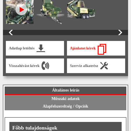
Adatlap letöltés
Ajánlatot kérek
Visszahívást kérek
Szerviz alkatrész
Általános leírás
Műszaki adatok
Alapfelszereltség / Opciók
Főbb tulajdonságok