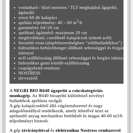
vontatható / dízel motoros / TLT meghajtású ágaprító,
ágdaráló
rotor| 68 db kalapács
3
aprítási teljesítmény: 40 – 60 m
/h
garatméret: 64×20 cm
aprítható ágátmérő: maximum 20 cm
megfordítható, cserélhető kalapácsok (edzett acél)
finomító rosta (alapfelszereltségben “zöldhulladékhoz”)
hidraulikus behúzóhenger állítható sebességgel és forgási
iránnyal
acél szállítószalag állítható sebességgel és forgási iránnyal
hidraulikus gumi
kiürítő-
szállítószalag
csapágykenő-rendszer
NOSTRESS
távvezérlő
A
NEGRI BIO R640
á
gaprító a csúcskategóriás
munkagép.
Az R640 bioaprító különböző növényi
hulladékok aprításra szolgál.
A gép kalapácsokból álló vágórendszerrel és nagy
adagolótartállyal rendelkezik, amely lehetővé teszi az
aprítandó anyag
mechanikus betöltését
és magas 40-60 m3/h
teljesítményt
biztosít
.
A gép
távirányítóval
és
elektronikus Nostress rendszerrel