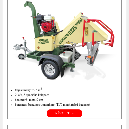
3
teljesítmény: 6-7 m
2 kés, 8 speciális kalapács
ágátmérő: max. 9 cm
benzines, benzines vontatható, TLT meghajtású ágaprító
RÉSZLETEK