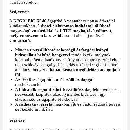
van felszerelve.
Erőforrás:
A NEGRI BIO R640 ágaprító 3 vontatható típusa érhető el
kínálatunkban.
2
diesel elektromos indítással, állítható
magasságú vonórúddal és 1
TLT meghajtású változat,
mely
vonószemen keresztül
arra alkalmas járművel
vontatható
.
Minden típus
állítható sebességű és forgási irányú
h
idraulikus behúzó hengerrel
rendelkezik, melynek
köszönhetően a hatékony és folyamatos aprítás érdekében
nem szükséges a gallyak haladását kézzel segíteni, mivel
a behúzó henger
a kapacitásnak megfelelően adagolja a
fát
.
Az R640-es ágaprítók
acél szállítszalaggal
rendelkeznek.
A
hidraulikus gumi
kiürítő-
szállítószalag
lehetővé teszi a
nedvesebb faapríték akadálymentes kiürítését, így
elkerülhető az ágaprító blokkolása.
A
rádiós távvezérlő
megkönnyíti és biztonságossá teszi a
gépkezelő munkáját.
Vezérlés: