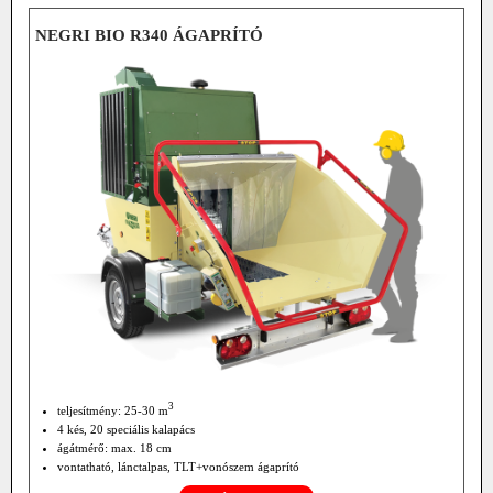
NEGRI BIO R340 ÁGAPRÍTÓ
3
teljesítmény: 25-30 m
4 kés, 20 speciális kalapács
ágátmérő: max. 18 cm
vontatható, lánctalpas, TLT+vonószem ágaprító