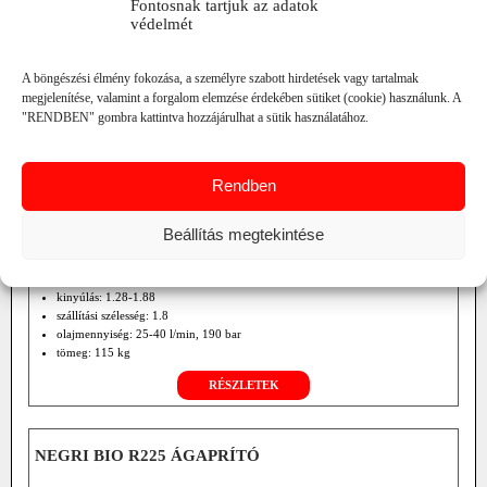
Fontosnak tartjuk az adatok
védelmét
A böngészési élmény fokozása, a személyre szabott hirdetések vagy tartalmak
megjelenítése, valamint a forgalom elemzése érdekében sütiket (cookie) használunk. A
"RENDBEN" gombra kattintva hozzájárulhat a sütik használatához.
Rendben
Beállítás megtekintése
körkasza fejhez
kinyúlás: 1.28-1.88
szállítási szélesség: 1.8
olajmennyiség: 25-40 l/min, 190 bar
tömeg: 115 kg
RÉSZLETEK
NEGRI BIO R225 ÁGAPRÍTÓ