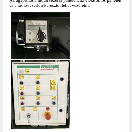
Az ágaprtítót a motorvezérlő panelen, az elektromos panelen
és a rádióvezérlőn keresztül lehet vezérelni.