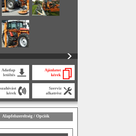
Adatlap
Ajánlatot
letöltés
kérek
sszahívást
Szerviz
kérek
alkatrész
Alapfelszereltség / Opciók