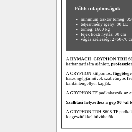
Főbb tulajdonságok
minimum traktor tömeg: 35
teljesítmény igény: 80 LE
tömeg: 1600 kg
fejek közti nyitás: 30 cm
vágás szélesség: 2×60-70 
A
HYMACH GRYPHON TRH S608 T
karbantartására ajánlott,
professzio
A GRYPHON külpontos,
függőlege
haszongépjárművek szabványos
fr
kardántengellyel kapják.
A GRYPHON TF padkakaszák
az 
Szállítási helyzethez a gép 90°-al f
A GRYPHON TRH S608 TF padkakaszá
kiegészítőkkel bővíthetők.