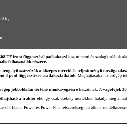
00 kg
cm
F front függesztésű padkakaszák
az útmenti és szalagkorlátok ala
nális felhasználók részére
.
s tengelyű szárzúzók a közepes méretű és teljesítményű mezőgazdas
ont 3 pont függesztésre csatlakoztathatók
. Meghajtásukat az erőgép te
erőgép jobboldalán történő munkavégzésre
készülnek. A
vágófejek 30
elhajtható a traktor elé
, így csak csekély mértékben haladja meg annak
k Basic, Power és Power Plus felszereltségben állnak rendelkezésre