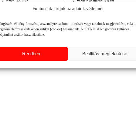
tömeg: 1270 kg
vágható ágátmérő: 3-5 cm
fejek közti nyitás: 30 cm
oldalkinyúlás: 267-376 cm
Fontosnak tartjuk az adatok védelmét
vágás szél.: 2×60-70 cm
munkaszélesség: 150-280 cm
rézsű + 90°/- 10-50°
RÉSZLETEK
RÉSZLETEK
saját tömeg: 741-903 kg
öngészési élmény fokozása, a személyre szabott hirdetések vagy tartalmak megjelenítése, valam
hátsó függesztés
orgalom elemzése érdekében sütiket (cookie) használunk. A "RENDBEN" gombra kattintva
ájárulhat a sütik használatához.
Rendben
Beállítás megtekintése
EK