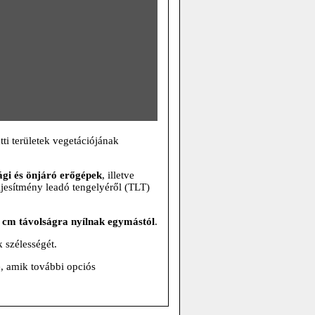
tti területek vegetációjának
ági és önjáró erőgépek
, illetve
ljesítmény leadó tengelyéről (TLT)
 cm távolságra nyílnak egymástól
.
 szélességét.
, amik további opciós