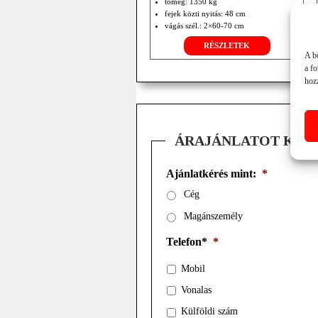
tömeg: 1350 kg
fejek közti nyitás: 48 cm
vágás szél.: 2×60-70 cm
RÉSZLETEK
A b
a f
hozz
ÁRAJÁNLATOT KÉR
Ajánlatkérés mint:
*
Cég
Magánszemély
Telefon*
*
Mobil
Vonalas
Külföldi szám