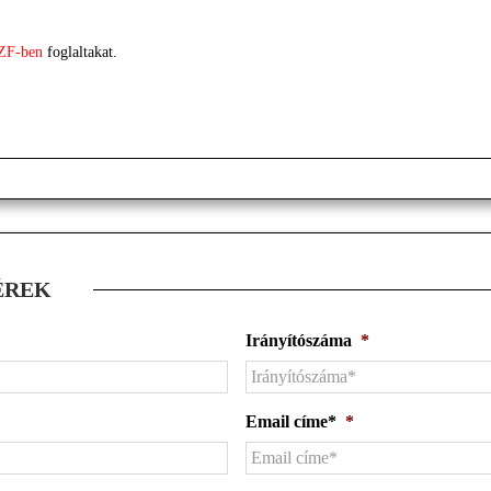
ZF-ben
foglaltakat.
ÉREK
Irányítószáma
*
Email címe*
*