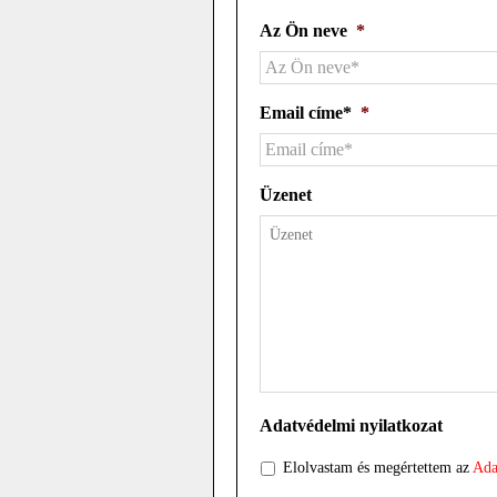
Az Ön neve
*
Email címe*
*
Üzenet
Adatvédelmi nyilatkozat
Elolvastam és megértettem az
Ada