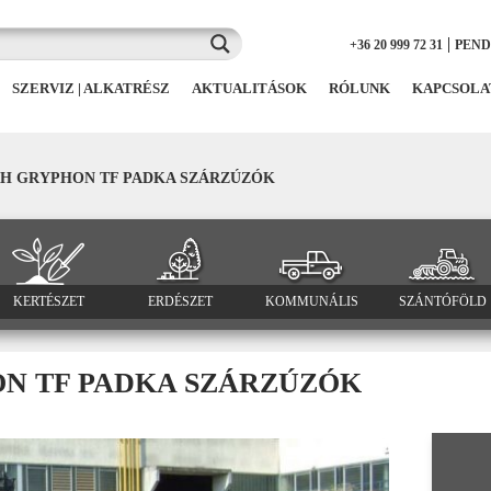
|
+36 20 999 72 31
PEN
SZERVIZ | ALKATRÉSZ
AKTUALITÁSOK
RÓLUNK
KAPCSOLA
H GRYPHON TF PADKA SZÁRZÚZÓK
KERTÉSZET
ERDÉSZET
KOMMUNÁLIS
SZÁNTÓFÖLD
N TF PADKA SZÁRZÚZÓK