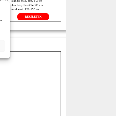
vágható max. átm. 1-2 cm
oldal kinyúlás 385-389 cm
munkaszél. 126-150 cm
rézsű +90°/-60°
RÉSZLETEK
saját tömeg 590-625 kg
int
front és hátsó függ.