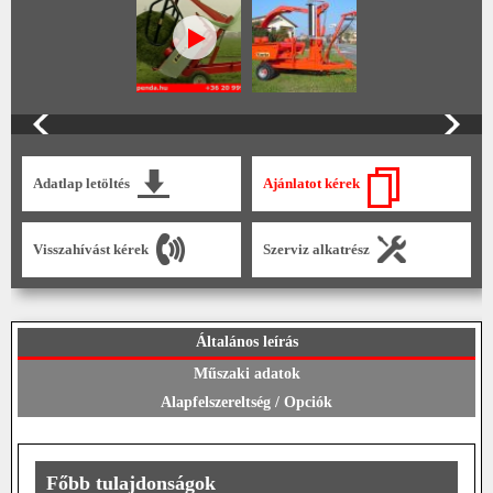
Adatlap letöltés
Ajánlatot kérek
Visszahívást kérek
Szerviz alkatrész
Általános leírás
Műszaki adatok
Alapfelszereltség / Opciók
Főbb tulajdonságok