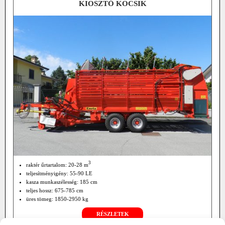
KIOSZTÓ KOCSIK
3
raktér űrtartalom: 20-28 m
teljesítményigény: 55-90 LE
kasza munkaszélesség: 185 cm
teljes hossz: 675-785 cm
üres tömeg: 1850-2950 kg
RÉSZLETEK