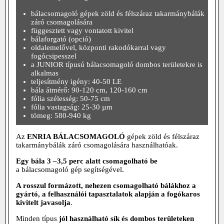
bálacsomagoló gépek zöld és félszáraz takarmánybálák
záró csomagolására
függesztett vagy vontatott kivitel
bálaforgató (opció)
oldalemelővel, központi rakodókarral vagy
fogócsipesszel
a JUNIOR típusú bálacsomagoló dombos területekre is
alkalmas
teljesítmény igény: 40-50 LE
bála átmérő: 90-120 cm, 120-160 cm
fólia szélesség: 50-75 cm
fólia vastagság: 25-30 µm
tömeg: 580-940 kg
Az
ENRIA BÁLACSOMAGOLÓ
gépek zöld és félszáraz
takarmánybálák záró csomagolására használhatóak.
Egy bála 3 –3,5 perc alatt csomagolható be
a bálacsomagoló gép segítségével.
A rosszul formázott, nehezen csomagolható bálákhoz a
gyártó, a felhasználói tapasztalatok alapján a fogókaros
kivitelt javasolja
.
Minden típus
jól használható sík és dombos területeken