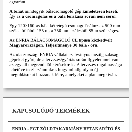
egyaránt.
A fóliát
mindegyik bálacsomagoló gép
kíméletesen kezeli
,
így az
a csomagolás és a bála lerakása során nem sérül
.
Egy 120×160-as bála kétrétegű csomagolásához az 500 mm
széles fóliából 155 m, a 750 mm szélesből 85 m szükséges.
Az ENRIA BÁLACSOMAGOLÓ
CL típusa közkedvelt
Magyarországon. Teljesítménye 30 bála / óra.
Az olaszországi ENRIA vállalat szabványos mezőgazdasági
gépeket gyárt, de a tervezés/gyártás során figyelemmel van
az egyedi megrendelői kérésekre is. A tervezés rugalmassága
lehetővé teszi számunkra, hogy mindig olyan új
megoldásokat hozzanak létre, amelyeket a piac megkíván.
KAPCSOLÓDÓ TERMÉKEK
ENRIA - FCT ZÖLDTAKARMÁNY BETAKARÍTÓ ÉS