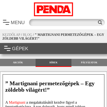
MENU
KEZDŐLAP
/
BLOG
/
” MARTIGNANI PERMETEZŐGÉPEK – EGY
ZÖLDEBB VILÁGÉRT!”
GÉPEK
AKCIÓK
HÍREK
PÁLYÁZATOK
” Martignani permetezőgépek – Egy
zöldebb világért!”
A
Martignani
a megalakulásától kezdve figyel a
fenntarthatóságra. Azon dolgozik, hogy minél jobban