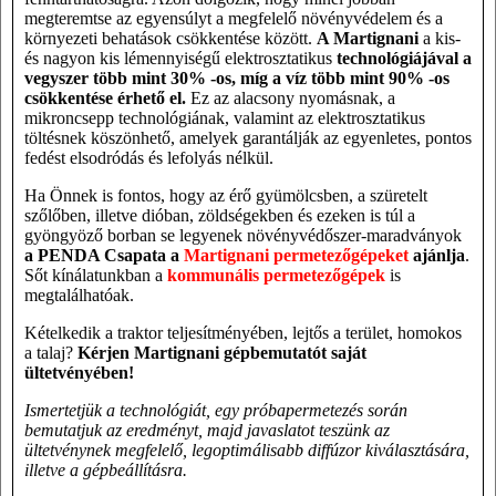
megteremtse az egyensúlyt a megfelelő növényvédelem és a
környezeti behatások csökkentése között.
A Martignani
a kis-
és nagyon kis lémennyiségű elektrosztatikus
technológiájával a
vegyszer több mint 30% -os, míg a víz több mint 90% -os
csökkentése érhető el.
Ez az alacsony nyomásnak, a
mikroncsepp technológiának, valamint az elektrosztatikus
töltésnek köszönhető, amelyek garantálják az egyenletes, pontos
fedést elsodródás és lefolyás nélkül.
Ha Önnek is fontos, hogy az érő gyümölcsben, a szüretelt
szőlőben, illetve dióban, zöldségekben és ezeken is túl a
gyöngyöző borban se legyenek növényvédőszer-maradványok
a PENDA Csapata a
Martignani permetezőgépeket
ajánlja
.
Sőt kínálatunkban a
kommunális permetezőgépek
is
megtalálhatóak.
Kételkedik a traktor teljesítményében, lejtős a terület, homokos
a talaj?
Kérjen Martignani gépbemutatót saját
ültetvényében!
Ismertetjük a technológiát, egy próbapermetezés során
bemutatjuk az eredményt, majd javaslatot teszünk az
ültetvénynek megfelelő, legoptimálisabb diffúzor kiválasztására,
illetve a gépbeállításra.