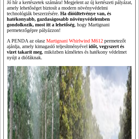
Jó hír a kertészetek számára! Megjelent az új kertészeti pályázat,
amely lehetőséget biztosít a modern növényvédelmi
technológiák beszerzésére.
Ha dióültetvénye van, és
hatékonyabb, gazdaságosabb növényvédelemben
gondolkozik, most itt a lehetőség
, hogy Martignani
permetezőgépre pályázzon!
A PENDA az olasz
Martignani Whirlwind M612
permetezőt
ajánlja, amely kimagasló teljesítményével
időt, vegyszert és
vizet takarít meg
, miközben kíméletes és hatékony védelmet
nyújt a diófáknak.