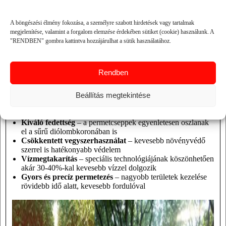
Két 90°-os felső és 2×6 fúvókás alsó diffúzor – tökéletes
fedettség a lombkorona teljes magasságában
A böngészési élmény fokozása, a személyre szabott hirdetések vagy tartalmak
Opcionálisan rendelhető kettős cső- vagy lapított, kettős
megjelenítése, valamint a forgalom elemzése érdekében sütiket (cookie) használunk. A
legyező diffúzor – a növényzet magasságához és a
"RENDBEN" gombra kattintva hozzájárulhat a sütik használatához.
permetezési szöghöz igazítva
Egyenletes és hatékony magas fa permetezés – csökkenti a
vegyszer- és vízfelhasználást
Rendben
Miért érdemes a Martignani
Beállítás megtekintése
permetezőt választani?
Kiváló fedettség
– a permetcseppek egyenletesen oszlanak
el a sűrű diólombkoronában is
Csökkentett vegyszerhasználat
– kevesebb növényvédő
szerrel is hatékonyabb védelem
Vízmegtakarítás
– speciális technológiájának köszönhetően
akár 30-40%-kal kevesebb vízzel dolgozik
Gyors és precíz permetezés
– nagyobb területek kezelése
rövidebb idő alatt, kevesebb fordulóval