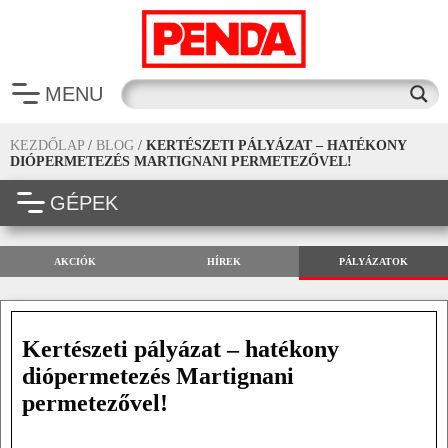
MENU
KEZDŐLAP
/
BLOG
/
KERTÉSZETI PÁLYÁZAT – HATÉKONY
DIÓPERMETEZÉS MARTIGNANI PERMETEZŐVEL!
GÉPEK
AKCIÓK
HÍREK
PÁLYÁZATOK
Kertészeti pályázat – hatékony
diópermetezés Martignani
permetezővel!