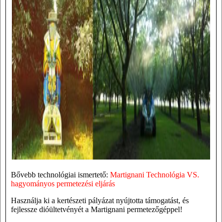
Bővebb technológiai ismertető:
Martignani Technológia VS.
hagyományos permetezési eljárás
Használja ki a kertészeti pályázat nyújtotta támogatást, és
fejlessze dióültetvényét a Martignani permetezőgéppel!