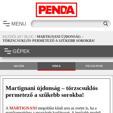
MENU
KEZDŐLAP
/
BLOG
/
MARTIGNANI ÚJDONSÁG –
TÖRZSCSUKLÓS PERMETEZŐ A SZŰKEBB SOROKBA!
GÉPEK
AKCIÓK
HÍREK
PÁLYÁZATOK
Martignani újdonság – törzscsuklós
permetező a szűkebb sorokba!
A
MARTIGNANI
megoldást kínál arra az esetre is, ha a
manőverezéshez a mozgástér korlátozott. A legújabb modell