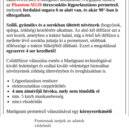
az
Phantom M120
törzscsuklós légporlasztásos permetező
,
melynek
fordulási sugara 6 m alatt van, és akár 90°-ban is
elforgatható.
Szőlő, gyümölcs és a sorokban ültetett növények
(bogyósok,
spárga, zöldség) kezelésére alkalmas. Az alsó két diffúzor azt a
sort kezeli, amelyben a traktor halad, míg a felső két diffúzor a
mellette lévő sorokba juttatja ki a permetszert, utóbbiak
dőlésszöge a traktor fülkéjéből állítható. Ezzel a megoldással
egyszerre 4 sor kezelhető!
Csődiffúzor választása esetén a Martignani technológiával
kiváló fedettséget és ezáltal kiváló védettséget biztosíthat
növényeinek zöldség ültetvényben és üvegházakban is.
Légporlasztásos rendszer
elektrosztatikus cseppfeltöltés
4 mm átmérőjű fúvóka, mely nem tömődik el
min. 5 km/h munkasebesség
nincs elsodródás
Martignani permetező választásával egy
környezetkímélő
megoldás
t is választ, s emellett időt takarít meg és a költségeit is
Fontosnak tartjuk az adatok
csökkentheti. Kínálatunkban a
kommunális
védelmét
permetezőgépek
is megtalálhatóak.