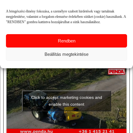
Amennyiben felkeltettük érdeklődését, kérjen visszahívást!
A böngészési élmény fokozása, a személyre szabott hirdetések vagy tartalmak
megjelenítése, valamint a forgalom elemzése érdekében sütiket (cookie) használunk. A
Értékesítő kollégáink bővebb tájékoztatást nyújtanak a
"RENDBEN" gombra kattintva hozzájárulhat a sütik használatához.
Martignani technológiákról, a választható alapgépekről és
az Ön ültetvényéhez igazodó diffúzorokról.
A Martignani vállalat küldetése, hogy egy
zöldebb világot
Rendben
teremtsen, a PENDA Csapat küldetése pedig az, hogy
ezt bemutassuk Önnek!
Beállítás megtekintése
Click to accept marketing cookies and
enable this content