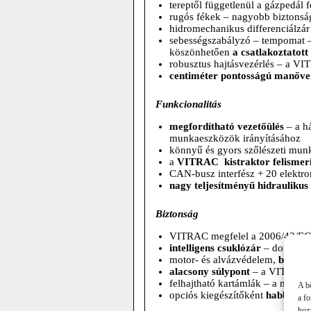
tereptől függetlenül a gázpedál
rugós fékek – nagyobb biztonsá
hidromechanikus differenciálzá
sebességszabályzó – tempomat –
köszönhetően
a csatlakoztatot
robusztus hajtásvezérlés – a VIT
centiméter pontosságú manőve
Funkcionalitás
megfordítható vezetőülés
– a há
munkaeszközök irányításához
könnyű és gyors szőlészeti mun
a
VITRAC kistraktor felismeri
CAN-busz interfész + 20 elektr
nagy teljesítményű hidrauliku
Biztonság
VITRAC megfelel a 2006/42/EG 
intelligens csuklózár
– dombos, l
motor- és alvázvédelem,
bukóke
alacsony súlypont
– a VITRAC st
felhajtható kartámlák – a munkag
A b
opciós kiegészítőként
habbal tö
a f
hozz