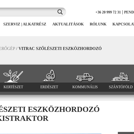
|
+36 20 999 72 31
PEN
SZERVIZ | ALKATRÉSZ
AKTUALITÁSOK
RÓLUNK
KAPCSOLA
 ERŐGÉP
/
VITRAC SZŐLÉSZETI ESZKÖZHORDOZÓ
KERTÉSZET
ERDÉSZET
KOMMUNÁLIS
SZÁNTÓFÖLD
ÉSZETI ESZKÖZHORDOZÓ
KISTRAKTOR