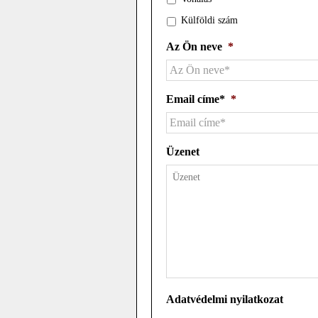
Külföldi szám
Az Ön neve
*
Email címe*
*
Üzenet
Adatvédelmi nyilatkozat