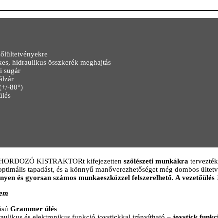
zőlültetvényekre
es, hidraulikus összkerék meghajtás
i sugár
álzár
(+/-80°)
ülés
ORDOZÓ KISTRAKTORt kifejezetten
szőlészeti munkákra
tervezté
az optimális tapadást, és a könnyű manőverezhetőséget még dombos ültet
nyen és gyorsan számos munkaeszközzel felszerelhető. A vezetőülés 
lem
tású
Grammer ülés
aulikus és elektronikus funkció joystickkal irányítható –
joystick funkc