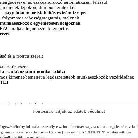
 felengedésével az eszközhordozó automatikusan lelassul
g meredek lejtőkön, dombos területeken
r –
nagy fokú menetstabilitás extrém terepre
 folyamatos sebességmegtartás, melynek
t munkaeszközök egyenletesen dolgoznak
RAC uralja a legnehezebb terepet is
rezés
tsó és a frontra szerelt
kaeszköz csere
 a csatlakoztatott munkaeszközt
omos kimenet/bemenet a legösszetettebb munkaeszközök vezérléséhez
s TLT
európai irányelveknek
ejtős területen is biztonságos
Fontosnak tartjuk az adatok védelmét
ret
abil meredek lejtőkön is
épet 3 oldalról lehet elhagyni
öngészési élmény fokozása, a személyre szabott hirdetések vagy tartalmak megjelenítése, valam
ltött gumiabronccsal is
rendelhető
orgalom elemzése érdekében sütiket (cookie) használunk. A "RENDBEN" gombra kattintva
ájárulhat a sütik használatához.