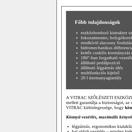
Főbb tulajdonságok
eszközhordozó kistraktor s
fokozatmentes, bolygókerek
rendkívül alacsony fordulás
hidromechanikus differenci
kettős csuklós kormányzás 
180°-ban forgatható vezető
állítható pedálpozíció
állítható légpárnás ülés
multifunkciós kijelző
20 l üzemanyagtartály
A VITRAC SZŐLÉSZETI ESZKÖZH
mellett garantálja a biztonságot, 
VITRAC különlegessége, hogy
kön
Könnyű vezérlés, maximális kénye
légpárnás, ergonomikus kialakí
bal oldali vezérlés – minden hidr