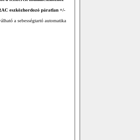
TRAC eszközhordozó páratlan +/-
válható a sebességtartó automatika