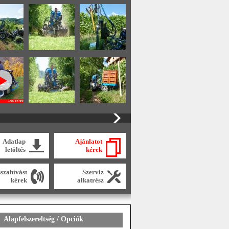
Adatlap
Ajánlatot
letöltés
kérek
sszahívást
Szerviz
kérek
alkatrész
Alapfelszereltség / Opciók