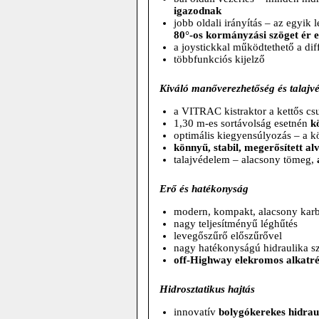
igazodnak
jobb oldali irányítás – az egyi
80°-os kormányzási szöget ér e
a joystickkal működtethető a dif
többfunkciós kijelző
Kiváló manőverezhetőség és talajv
a VITRAC kistraktor a kettős c
1,30 m-es sortávolság esetnén
k
optimális kiegyensúlyozás – a 
könnyű, stabil, megerősített al
talajvédelem – alacsony tömeg,
Erő és hatékonyság
modern, kompakt, alacsony karb
nagy teljesítményű léghűtés
levegőszűrő előszűrővel
nagy hatékonyságú hidraulika s
off-Highway elekromos alkatr
Hidrosztatikus hajtás
innovatív
bolygókerekes hidrau