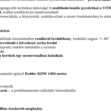
k legnagyobb technikai újdonság! A
multifunkcionális joystickkal a VI
l
, ezáltal rendkívül jól manőverezhető
ferenciálzár, a fényszórók, szabályozható a motor fordulatszáma és akti
édelem
suklónak köszönhetően
rendkívül fordulékony
, fordulási sugara +/- 80°
özvetlenül a következő sorba fordul
központi csuklón minimális a nyomás
váz
a kerekek egy nyomvonalban haladnak
antartás igényű
Kohler KDW 1404 motor
zivattyúk
észek
– a problémamentes működés biztosításáért
likus összkerék-meghajtás