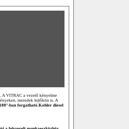
k. A VITRAC a vezető kényelme
vényeken, meredek lejtőkön is. A
180°-ban forgatható.Kohler diesel
iói a felszerelt munkaeszközhöz