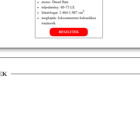
motor: Diesel Hatz
teljesítmény: 60-75 LE
3
löktérfogat: 1.464-1.967 cm
meghajtás: fokozatmentes hidraulikus
összkerék
RÉSZLETEK
EK