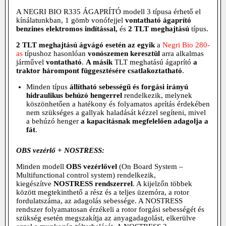
A NEGRI BIO R335 ÁGAPRÍTÓ modell 3 típusa érhető el
kínálatunkban, 1 gömb vonófejjel
vontatható ágaprító
benzines elektromos indítással,
és
2 TLT meghajtású
típus.
2 TLT meghajtású ágvágó esetén az egyik
a
Negri Bio 280-
as
típushoz hasonlóan
vonószemen keresztül
arra alkalmas
járművel
vontatható
.
A másik
TLT meghatású ágaprító
a
traktor hárompont függesztésére
csatlakoztatható
.
Minden típus
állítható sebességű és forgási irányú
h
idraulikus behúzó hengerrel
rendelkezik, melynek
köszönhetően a hatékony és folyamatos aprítás érdekében
nem szükséges a gallyak haladását kézzel segíteni, mivel
a behúzó henger
a kapacitásnak megfelelően adagolja a
fát
.
OBS vezérlő + NOSTRESS:
Minden modell
OBS vezérlővel
(On Board System –
Multifunctional control system) rendelkezik,
kiegészítve
NOSTRESS rendszerrel
. A kijelzőn többek
között megtekinthető a rész és a teljes üzemóra, a rotor
fordulatszáma, az adagolás sebessége. A NOSTRESS
rendszer folyamatosan érzékeli a rotor forgási sebességét és
szükség esetén megszakítja az anyagadagolást, elkerülve