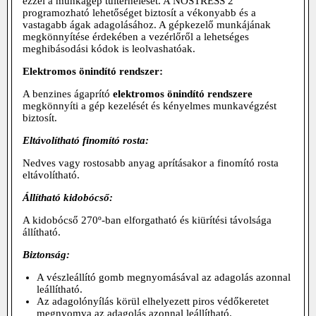
ezzel a munkagép túlterhelését. A NOSTRESS 2
programozható lehetőséget biztosít a vékonyabb és a
vastagabb ágak adagolásához. A gépkezelő munkájának
megkönnyítése érdekében a vezérlőről a lehetséges
meghibásodási kódok is leolvashatóak.
Elektromos önindító rendszer:
A benzines ágaprító
elektromos önindító rendszere
megkönnyíti a gép kezelését és kényelmes munkavégzést
biztosít.
Eltávolítható finomító rosta:
Nedves vagy rostosabb anyag aprításakor a finomító rosta
eltávolítható.
Állítható kidobócső:
A kidobócső 270º-ban elforgatható és kiürítési távolsága
állítható.
Biztonság:
A vészleállító gomb megnyomásával az adagolás azonnal
leállítható.
Az adagolónyílás körül elhelyezett piros védőkeretet
megnyomva az adagolás azonnal leállítható.