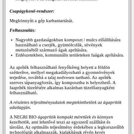
Csapágykenő-rendszer:
Megkönnyíti a gép karbantartását.
Felhasználás
:
Nagyobb gazdaságokban komposzt / mulcs előállítására
használható a cserjék, gyümölcsfák, sövények
metszéséből származó ágak aprítására.
Erdészetekben, kommunális területeken faágak aprítására.
Az apríték felhasználható fenyőkéreg helyett a földön
szétterítve, mellyel megakadályozható a gyomnövények
terjedése, továbbá a talaj nedvesen tartható. Az apríték
szerves tápanyagforrás, így komposztba is helyezhető. A
faapríték tüzelésére alkalmas kazánban tüzelőanyagként
felhasználható.
A
részletes teljesítményadatok
megtekinthetőek az
ágaprítók
adatlapján
.
A NEGRI BIO
ágaprítók kompakt méretűek és könnyen
kezelhetők
, ami lehetővé teszi az egyszerű szállítást és
tárolást. Az optimális teljesítmény érdekében a legkorszerűbb
technológiát alkalmazzák, kialakításuk révén
kevés