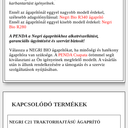
karbantartást igényelnek
.
Ennél az ágaprítónál eggyel nagyobb modell érdekel,
szélesebb adagolónyílással:
Negri Bio R340 ágaprító
Ennél az ágaprítónál eggyel kisebb modell érdekel:
Negri
Bio R280
A PENDA a Negri ágaprítókhoz alkatrészellátást,
garanciális ügyintézést és szervizt biztosít!
Válassza a NEGRI BIO ágaprítókat, ha minőségi és hatékony
ágaprítóra van szüksége. A
PENDA Csapata
örömmel segít
kiválasztani az Ön igényeinek megfelelő modellt. A vásárlás
után is állunk rendelkezésére a támogatás és a szerviz
szolgáltatások nyújtásában.
KAPCSOLÓDÓ TERMÉKEK
NEGRI C21 TRAKTORHAJTÁSÚ ÁGAPRÍTÓ