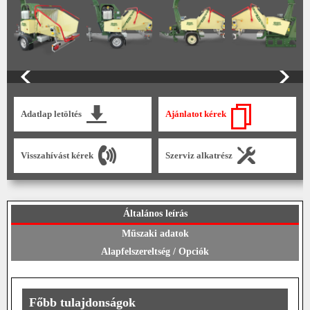
Adatlap letöltés
Ajánlatot kérek
Visszahívást kérek
Szerviz alkatrész
Általános leírás
Műszaki adatok
Alapfelszereltség / Opciók
Főbb tulajdonságok