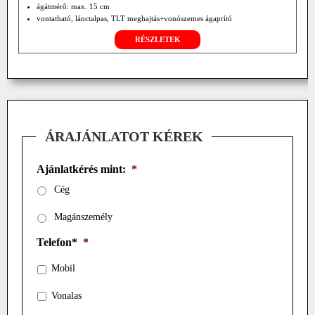
ágátmérő: max. 15 cm
vontatható, lánctalpas, TLT meghajtás+vonószemes ágaprító
RÉSZLETEK
ÁRAJÁNLATOT KÉREK
Ajánlatkérés mint:
*
Cég
Magánszemély
Telefon*
*
Mobil
Vonalas