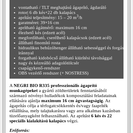
vontatható / TLT meghajtású ágaprító, ágdaráló
rotor| 6 db kés+22 db kalapács
3
aprítási teljesítmény: 15 – 20 m
/h
garatméret: 39×16 cm
aprítható ágátmérő: maximum 16 cm
élezhető kés (edzett acél)
megfordítható, cserélhető kalapácsok (edzett acél)
állítható finomító rosta
hidraulikus behúzóhenger állítható sebességgel és forgási
iránnyal
forgatható kidobócső állítható kiürítési távolsággal
nagy és kézreálló adagolótölcsér
csapágykenő-rendszer
OBS vezérlő rendszer (+ NOSTRESS)
A
NEGRI BIO R335
professzionális á
gaprító
munkagépeket
a gyártó
z
öldterületek fenntartásából
származó
növényi hulladékok komposztálási feladatainak
ellátására ajánlja
maximum 16 cm ágvastagságig
. Az
ágaprítás célja a térfogatcsökkentés és/vagy faapríték
előállítása, mely talajtakarásra vagy arra alkalmas kazánban
tüzelőanyagként felhasználható. Az aprítást
6 kés és 22
speciális kialakítású kalapács
végzi.
Erőforrás: