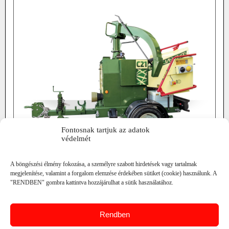
Fontosnak tartjuk az adatok
védelmét
A böngészési élmény fokozása, a személyre szabott hirdetések vagy tartalmak
teljesítmény: 5,2 t/h
2 kés, ellenkés
megjelenítése, valamint a forgalom elemzése érdekében sütiket (cookie) használunk. A
ágátmérő: max. 21 cm
"RENDBEN" gombra kattintva hozzájárulhat a sütik használatához.
RÉSZLETEK
Rendben