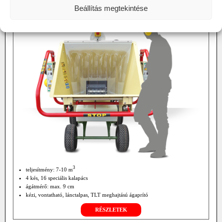
NEGRI BIO R240 ÁGAPRÍTÓ
Beállítás megtekintése
3
teljesítmény: 7-10 m
4 kés, 16 speciális kalapács
ágátmérő: max. 9 cm
kézi, vontatható, lánctalpas, TLT meghajtású ágaprító
RÉSZLETEK