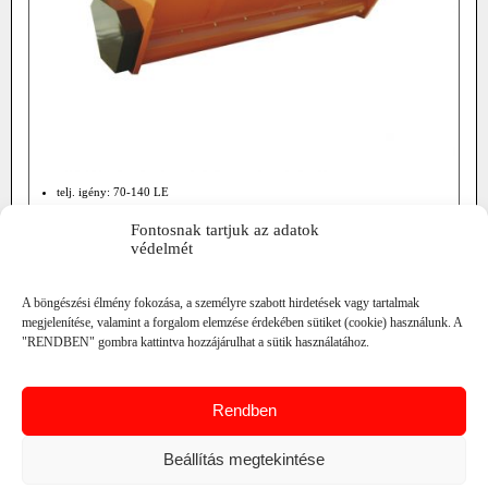
telj. igény: 70-140 LE
munkaszél.: 160-230 cm
Fontosnak tartjuk az adatok
űrtartalom: 830-1300 l
védelmét
tömeg: 350-450 kg
magasság: 100 cm
RÉSZLETEK
A böngészési élmény fokozása, a személyre szabott hirdetések vagy tartalmak
megjelenítése, valamint a forgalom elemzése érdekében sütiket (cookie) használunk. A
"RENDBEN" gombra kattintva hozzájárulhat a sütik használatához.
FISSORE MP ÁROKÁSÓ
Rendben
Beállítás megtekintése