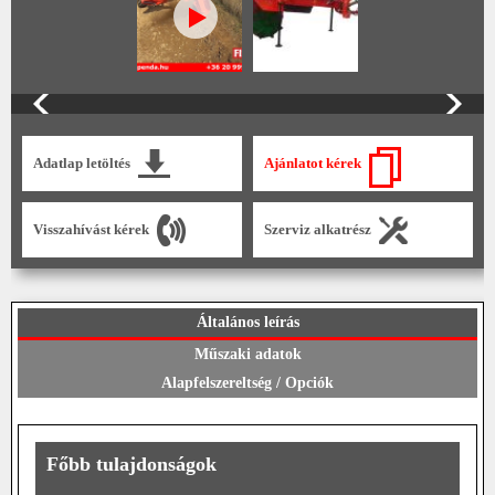
Adatlap letöltés
Ajánlatot kérek
Visszahívást kérek
Szerviz alkatrész
Általános leírás
Műszaki adatok
Alapfelszereltség / Opciók
Főbb tulajdonságok