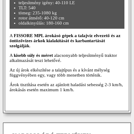
teljesítmény igény: 40-110 LE
TLT: 540
tömeg: 235-1080 kg
rotor átmérő: 40-120 cm
oldalkinyúlás: 180-160 cm
A
FISSORE MPL árokásó gépek a talajvíz elvezető és az
öntözővizes árkok kialakítását és karbantartását
szolgálják
.
A
kisebb súly és méret
alacsonyabb teljesítményű traktor
alkalmazását teszi lehetővé.
Az új árok elkészítése a talajtípus és a kívánt mélység
függvényében egy, vagy több menetben történik.
Árok tisztítása esetén az ajánlott haladási sebesség 2-3 km/h,
árokásás esetén maximum 1 km/h.