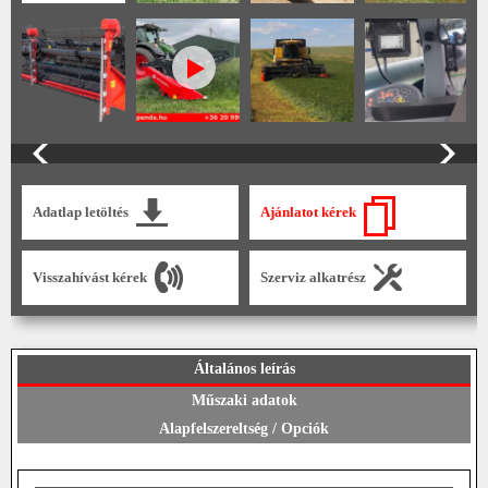
Adatlap letöltés
Ajánlatot kérek
Visszahívást kérek
Szerviz alkatrész
Általános leírás
Műszaki adatok
Alapfelszereltség / Opciók