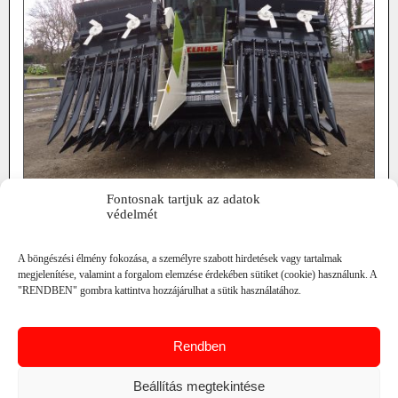
Fontosnak tartjuk az adatok
munkaszélesség: 6.6 / 7.1 m
védelmét
szárzúzóval is rendelhető
összecsukható modell
szállítási szélesség: 4 / 4,2 m
A böngészési élmény fokozása, a személyre szabott hirdetések vagy tartalmak
RÉSZLETEK
megjelenítése, valamint a forgalom elemzése érdekében sütiket (cookie) használunk. A
"RENDBEN" gombra kattintva hozzájárulhat a sütik használatához.
MORESIL GB FIX SORFÜGGETLEN NAPRAFORGÓ
ADAPTEREK
Rendben
Beállítás megtekintése