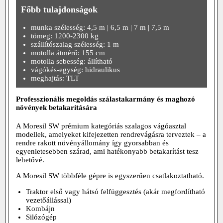
Főbb tulajdonságok
munka szélesség: 4,5 m | 6,5 m | 7 m | 7,5 m
tömeg: 1200-2300 kg
szállítószalag szélesség: 1 m
motolla átmérő: 155 cm
motolla sebesség: állítható
vágókés-egység: hidraulikus
meghajtás: TLT
Professzionális megoldás szálastakarmány és maghozó
növények betakarítására
A Moresil SW prémium kategóriás szalagos vágóasztal
modellek, amelyeket kifejezetten rendrevágásra terveztek – a
rendre rakott növényállomány így gyorsabban és
egyenletesebben szárad, ami hatékonyabb betakarítást tesz
lehetővé.
A Moresil SW többféle gépre is egyszerűen csatlakoztatható.
Traktor első vagy hátsó felfüggesztés (akár megfordítható
vezetőállással)
Kombájn
Silózógép