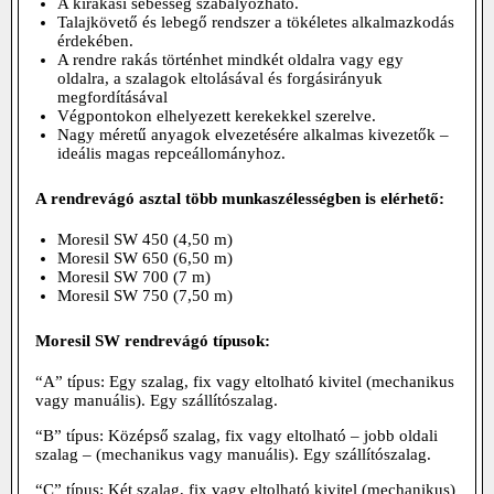
A kirakási sebesség szabályozható.
Talajkövető és lebegő rendszer a tökéletes alkalmazkodás
érdekében.
A rendre rakás történhet mindkét oldalra vagy egy
oldalra, a szalagok eltolásával és forgásirányuk
megfordításával
Végpontokon elhelyezett kerekekkel szerelve.
Nagy méretű anyagok elvezetésére alkalmas kivezetők –
ideális magas repceállományhoz.
A rendrevágó asztal több munkaszélességben is elérhető:
Moresil SW 450 (4,50 m)
Moresil SW 650 (6,50 m)
Moresil SW 700 (7 m)
Moresil SW 750 (7,50 m)
Moresil SW rendrevágó típusok:
“A” típus: Egy szalag, fix vagy eltolható kivitel (mechanikus
vagy manuális). Egy szállítószalag.
“B” típus: Középső szalag, fix vagy eltolható – jobb oldali
szalag – (mechanikus vagy manuális). Egy szállítószalag.
“C” típus: Két szalag, fix vagy eltolható kivitel (mechanikus)