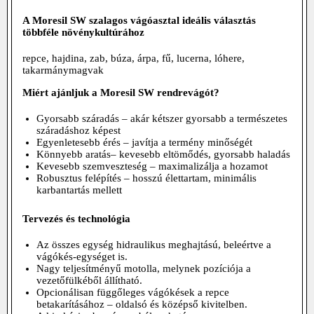
A Moresil SW szalagos vágóasztal ideális választás
többféle növénykultúrához
repce, hajdina, zab, búza, árpa, fű, lucerna, lóhere,
takarmánymagvak
Miért ajánljuk a Moresil SW rendrevágót?
Gyorsabb száradás – akár kétszer gyorsabb a természetes
száradáshoz képest
Egyenletesebb érés – javítja a termény minőségét
Könnyebb aratás– kevesebb eltömődés, gyorsabb haladás
Kevesebb szemveszteség – maximalizálja a hozamot
Robusztus felépítés – hosszú élettartam, minimális
karbantartás mellett
Tervezés és technológia
Az összes egység hidraulikus meghajtású, beleértve a
vágókés-egységet is.
Nagy teljesítményű motolla, melynek pozíciója a
vezetőfülkéből állítható.
Opcionálisan függőleges vágókések a repce
betakarításához – oldalsó és középső kivitelben.