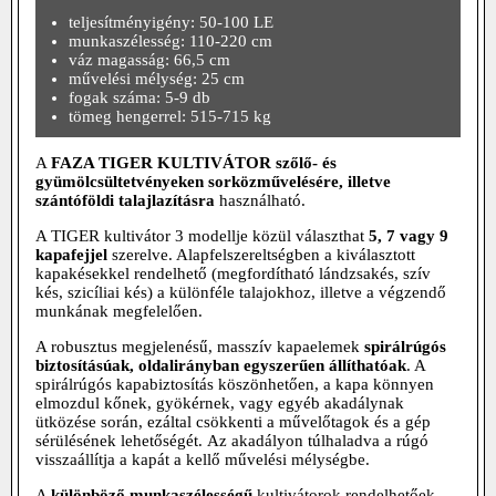
teljesítményigény: 50-100 LE
munkaszélesség: 110-220 cm
váz magasság: 66,5 cm
művelési mélység: 25 cm
fogak száma: 5-9 db
tömeg hengerrel: 515-715 kg
A
FAZA TIGER KULTIVÁTOR
szőlő- és
gyümölcsültetvényeken sorközművelésére, illetve
szántóföldi talajlazításra
használható.
A TIGER kultivátor 3 modellje közül választhat
5, 7 vagy 9
kapafejjel
szerelve. Alapfelszereltségben
a kiválasztott
kapakésekkel rendelhető (megfordítható lándzsakés, szív
kés, szicíliai kés) a
különféle talajokhoz, illetve a végzendő
munkának megfelelően.
A robusztus megjelenésű, masszív kapaelemek
spirálrúgós
biztosításúak, oldalirányban egyszerűen állíthatóak
.
A
spirálrúgós kapabiztosítás köszönhetően, a kapa könnyen
elmozdul kőnek, gyökérnek, vagy egyéb akadálynak
ütközése során, ezáltal csökkenti a művelőtagok és a gép
sérülésének lehetőségét.
Az akadályon túlhaladva a rúgó
visszaállítja a kapát a kellő művelési mélységbe.
A
különböző munkaszélességű
kultivátorok rendelhetőek