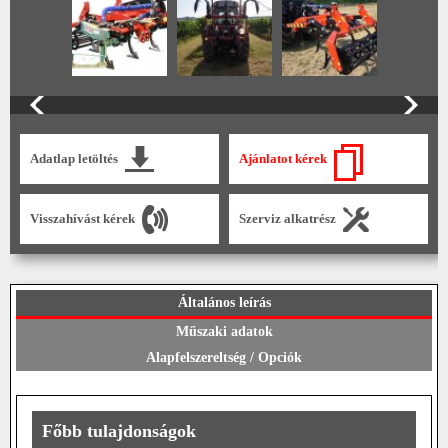
Adatlap letöltés
Ajánlatot kérek
Visszahívást kérek
Szerviz alkatrész
Általános leírás
Műszaki adatok
Alapfelszereltség / Opciók
Főbb tulajdonságok