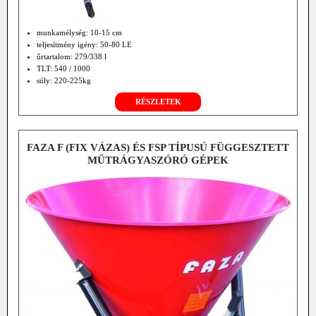
munkamélység: 10-15 cm
teljesítmény igény: 50-80 LE
űrtartalom: 279/338 l
TLT: 540 / 1000
súly: 220-225kg
RÉSZLETEK
FAZA F (FIX VÁZAS) ÉS FSP TÍPUSÚ FÜGGESZTETT
MŰTRÁGYASZÓRÓ GÉPEK