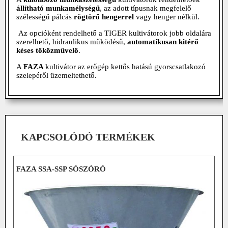
állítható munkamélységű
, az adott típusnak megfelelő
szélességű pálcás
rögtörő hengerrel
vagy henger nélkül.
Az opcióként rendelhető a TIGER kultivátorok jobb oldalára
szerelhető, hidraulikus működésű,
automatikusan kitérő
késes tőközművelő
.
A
FAZA
kultivátor az erőgép kettős hatású gyorscsatlakozó
szelepéről üzemeltethető.
KAPCSOLÓDÓ TERMÉKEK
FAZA SSA-SSP SÓSZÓRÓ