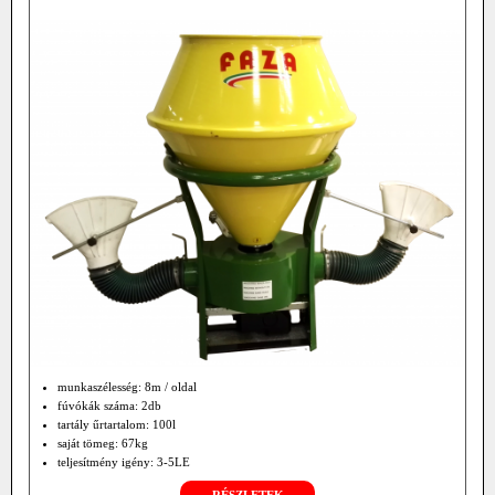
munkaszélesség: 8m / oldal
fúvókák száma: 2db
tartály űrtartalom: 100l
saját tömeg: 67kg
teljesítmény igény: 3-5LE
RÉSZLETEK