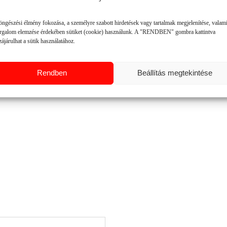
opció: központi hajtómű
opció központi hajtómű
hidr. rotor hajtás
hidr. rotor hajtás.
hidr. oldalállítás
öngészési élmény fokozása, a személyre szabott hirdetések vagy tartalmak megjelenítése, valam
d.194mm hátsó henger
orgalom elemzése érdekében sütiket (cookie) használunk. A "RENDBEN" gombra kattintva
ájárulhat a sütik használatához.
EK
Rendben
Beállítás megtekintése