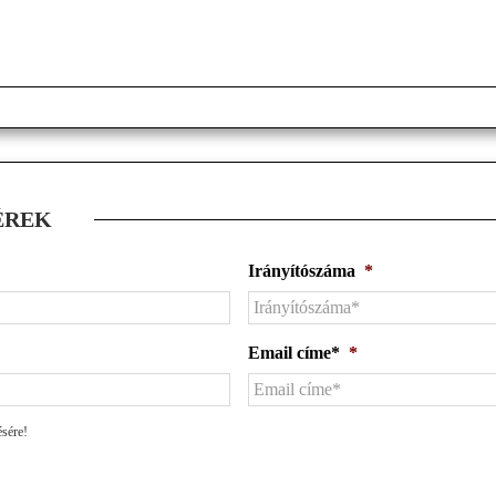
ÉREK
Irányítószáma
*
Email címe*
*
ésére!