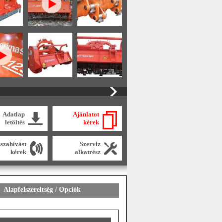
Adatlap
Ajánlatot
letöltés
kérek
sszahívást
Szerviz
kérek
alkatrész
Alapfelszereltség / Opciók