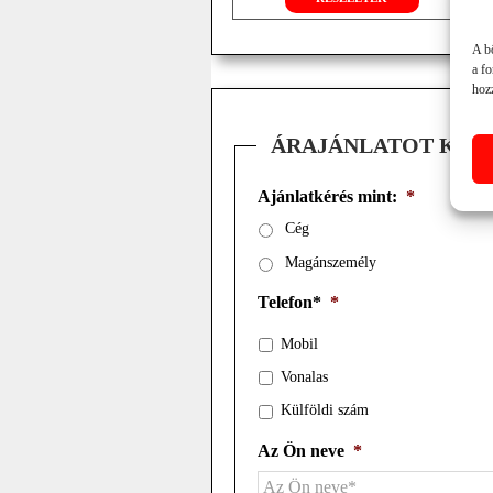
front függesztés
szf. hajtómű 2000 f/min TLT-hez
hátsó burkolat; hidr. erőátvitel
A b
a f
hozz
ÁRAJÁNLATOT KÉR
Ajánlatkérés mint:
*
Cég
Magánszemély
Telefon*
*
Mobil
Vonalas
Külföldi szám
Az Ön neve
*