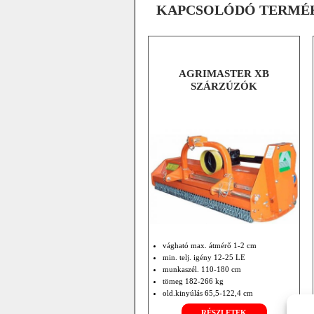
KAPCSOLÓDÓ TERMÉ
AGRIMASTER XB
SZÁRZÚZÓK
vágható max. átmérő 1-2 cm
min. telj. igény 12-25 LE
munkaszél. 110-180 cm
tömeg 182-266 kg
old.kinyúlás 65,5-122,4 cm
opciók: hidr. oldalmozgatás
RÉSZLETEK