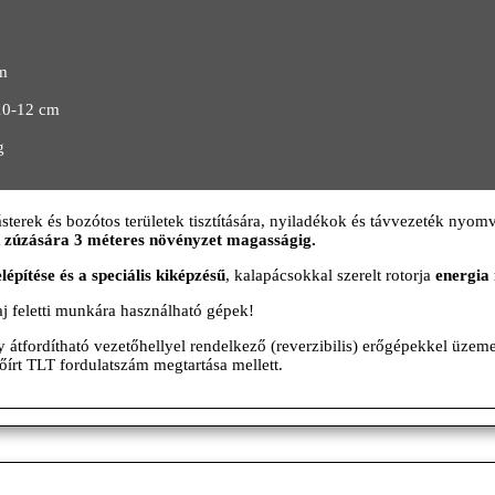
m
10-12 cm
g
terek és bozótos területek tisztítására, nyiladékok és távvezeték nyomv
zúzására 3 méteres növényzet magasságig.
lépítése és a speciális kiképzésű
, kalapácsokkal szerelt rotorja
energia 
j feletti munkára használható gépek!
y átfordítható vezetőhellyel rendelkező (reverzibilis) erőgépekkel üzem
őírt TLT fordulatszám megtartása mellett.