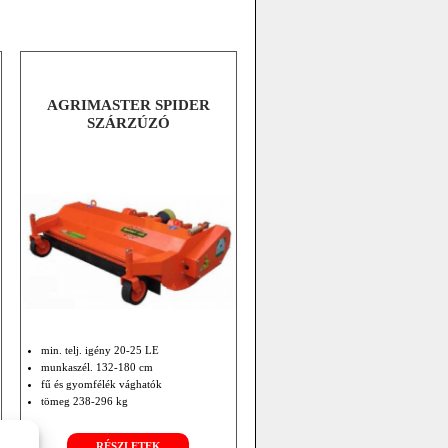
AGRIMASTER SPIDER
SZÁRZÚZÓ
min. telj. igény 20-25 LE
munkaszél. 132-180 cm
fű és gyomfélék vághatók
tömeg 238-296 kg
RÉSZLETEK