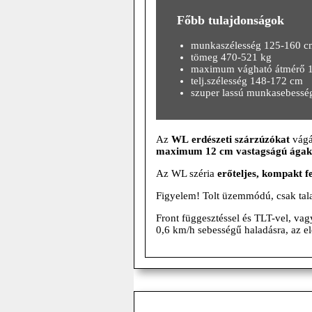
Főbb tulajdonságok
munkaszélesség 125-160 c
tömeg 470-521 kg
maximum vágható átmérő 
telj.szélesség 148-172 cm
szuper lassú munkasebessé
Az
WL
erdészeti szárzúzókat
vágás
maximum 12 cm vastagságú ágak 
Az WL széria
erőteljes, kompakt fe
Figyelem! Tolt üzemmódú, csak tala
Front függesztéssel és TLT-vel, vag
0,6 km/h sebességű haladásra, az el