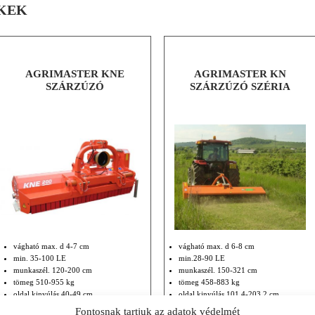
KEK
AGRIMASTER KNE
AGRIMASTER KN
SZÁRZÚZÓ
SZÁRZÚZÓ SZÉRIA
vágható max. d 4-7 cm
vágható max. d 6-8 cm
min. 35-100 LE
min.28-90 LE
munkaszél. 120-200 cm
munkaszél. 150-321 cm
tömeg 510-955 kg
tömeg 458-883 kg
oldal kinyúlás 40-49 cm
oldal kinyúlás 101,4-203,2 cm
hátul függesztett
hátul függesztett
Fontosnak tartjuk az adatok védelmét
RÉSZLETEK
RÉSZLETEK