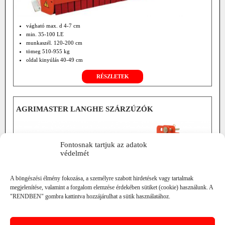
vágható max. d 4-7 cm
min. 35-100 LE
munkaszél. 120-200 cm
tömeg 510-955 kg
oldal kinyúlás 40-49 cm
hátul függesztett
RÉSZLETEK
opció: központi hajtómű
hidr. rotor hajtás
hidr. oldalállítás
d.194mm hátsó henger
AGRIMASTER LANGHE SZÁRZÚZÓK
Fontosnak tartjuk az adatok
védelmét
A böngészési élmény fokozása, a személyre szabott hirdetések vagy tartalmak
megjelenítése, valamint a forgalom elemzése érdekében sütiket (cookie) használunk. A
"RENDBEN" gombra kattintva hozzájárulhat a sütik használatához.