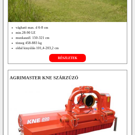
vágható max. d 6-8 cm
min.28-90 LE
munkaszél. 150-321 cm
tömeg 458-883 kg
oldal kinyúlás 101,4-203,2 cm
hátul függesztett
RÉSZLETEK
opció központi hajtómű
hidr. rotor hajtás.
AGRIMASTER KNE SZÁRZÚZÓ