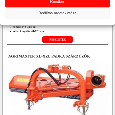
Rendben
Beállítás megtekintése
vágható max. átmérő 1-2 cm
min. telj. igény 20-30 LE
munkaszél. 110-155 cm
tömeg 248-318 kg
oldal kinyúlás 78-123 cm
opció: hidraulikus oldalállítás
RÉSZLETEK
AGRIMASTER XL-XZL PADKA SZÁRZÚZÓK