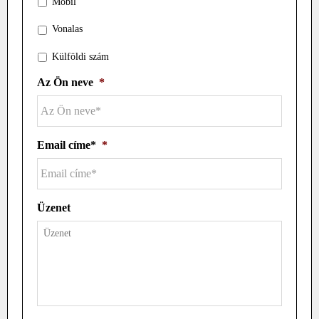
Mobil
Vonalas
Külföldi szám
Az Ön neve
*
Email címe*
*
Üzenet