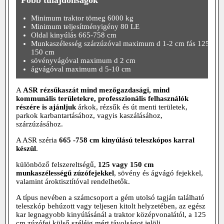
Minimum traktor tömeg 6000 kg
Minimum teljesítményigény 80 LE
Oldal kinyúlás 665-758 cm
Munkaszélesség szárzúzóval maximum d 1-2 cm fás 125-
150 cm
sövényvágóval maximum d 2 cm
ágvágóval maximum d 5-10 cm
A
ASR rézsűkaszát mind mezőgazdasági, mind
kommunális területekre, professzionális felhasználók
részére is ajánljuk
árkok, rézsűk és út menti területek,
parkok karbantartásához, vagyis kaszálásához,
szárzúzásához.
A ASR széria
665 -758 cm kinyúlású teleszkópos karral
készül
.
különböző felszereltségű,
125 vagy 150 cm
munkaszélességű zúzófejekkel
, sövény és ágvágó fejekkel,
valamint ároktisztítóval rendelhetők.
A típus nevében a számcsoport a gém utolsó tagján található
teleszkóp behúzott vagy teljesen kitolt helyzetében, az egész
kar legnagyobb kinyúlásánál a traktor középvonalától, a 125
cm zúzófej külső széléig mért távolságot jelöli.