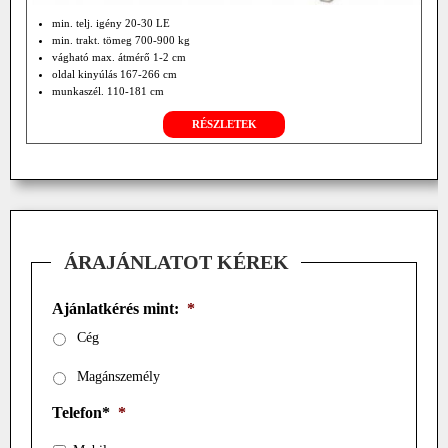
min. telj. igény 20-30 LE
min. trakt. tömeg 700-900 kg
vágható max. átmérő 1-2 cm
oldal kinyúlás 167-266 cm
munkaszél. 110-181 cm
rézsű + 90°/- 40-50°
RÉSZLETEK
tömeg 258-348 kg
hátul függ.
ÁRAJÁNLATOT KÉREK
Ajánlatkérés mint:
*
Cég
Magánszemély
Telefon*
*