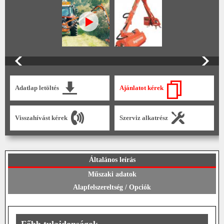
Adatlap letöltés
Ajánlatot kérek
Visszahívást kérek
Szerviz alkatrész
Általános leírás
Műszaki adatok
Alapfelszereltség / Opciók
Főbb tulajdonságok