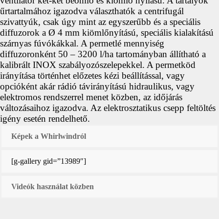
ventilátor két-két beömlő és kiömlő nyílású. A tartályok
űrtartalmához igazodva választhatók a centrifugál
szivattyúk, csak úgy mint az egyszerűbb és a speciális
diffuzorok a Ø 4 mm kiömlőnyítású, speciális kialakítású
szárnyas fúvókákkal. A permetlé mennyiség
diffuzoronként 50 – 3200 l/ha tartományban állítható a
kalibrált INOX szabályozószelepekkel. A permetköd
irányítása történhet előzetes kézi beállítással, vagy
opcióként akár rádió távirányítású hidraulikus, vagy
elektromos rendszerrel menet közben, az időjárás
változásaihoz igazodva. Az elektrosztatikus csepp feltöltés
igény esetén rendelhető.
Képek a Whirlwindról
[g-gallery gid=”13989″]
Videók használat közben