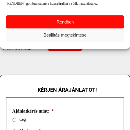
"RENDBEN" gombra kattintva hozzájárulhat a sütik használatához.
Rendben
dió, magas fasorok permetezésére
Beállítás megtekintése
sortáv:3,5-10m
max. korona mag. 26m
1 sor egyidejű kezelésére
RÉSZLETEK
korona Ø 2,5-16m
javasolt lé menny. 300-500 l/ha
haladási sebesség 2,5-4km/h
ventilátor légszáll. 26000 m3/h
üz. nyomás 1,5 bar
min. telj. igény 90 LE
TLT 540/min
KÉRJEN ÁRAJÁNLATOT!
Ajánlatkérés mint:
*
Cég