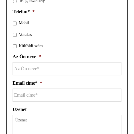
Magánszemély
Telefon*
*
Mobil
Vonalas
Külföldi szám
Az Ön neve
*
Email címe*
*
Üzenet