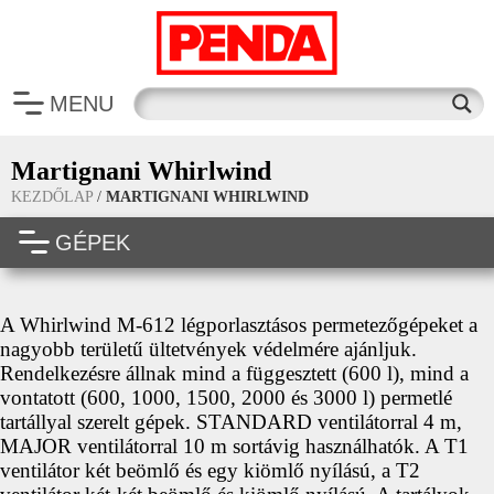
MENU
Martignani Whirlwind
KEZDŐLAP
/
MARTIGNANI WHIRLWIND
GÉPEK
A Whirlwind M-612 légporlasztásos permetezőgépeket a
nagyobb területű ültetvények védelmére ajánljuk.
Rendelkezésre állnak mind a függesztett (600 l), mind a
vontatott (600, 1000, 1500, 2000 és 3000 l) permetlé
tartállyal szerelt gépek. STANDARD ventilátorral 4 m,
MAJOR ventilátorral 10 m sortávig használhatók. A T1
ventilátor két beömlő és egy kiömlő nyílású, a T2