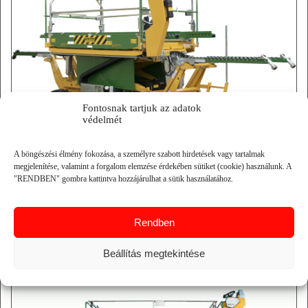
Fontosnak tartjuk az adatok
védelmét
A böngészési élmény fokozása, a személyre szabott hirdetések vagy tartalmak
minimum hosszúság: 428 cm
megjelenítése, valamint a forgalom elemzése érdekében sütiket (cookie) használunk. A
maximum hosszúság: 658 cm
"RENDBEN" gombra kattintva hozzájárulhat a sütik használatához.
platform szélesség: 132-385 cm
platform emelés: 230 /250 cm
sebesség: 0-13 km/h
Rendben
RÉSZLETEK
Beállítás megtekintése
N.BLOSI ZIP 30 SZEDŐPLATFORM