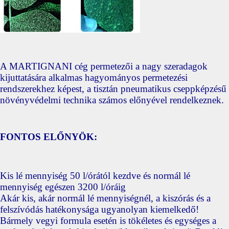
A MARTIGNANI cég permetezői a nagy szeradagok
kijuttatására alkalmas hagyományos permetezési
rendszerekhez képest, a tisztán pneu­matikus cseppképzésű
növényvédelmi technika számos előnyével rendelkeznek.
FONTOS ELŐNYÖK:
Kis lé mennyiség 50 l/órától kezdve és normál lé
mennyiség egészen 3200 l/óráig
Akár kis, akár normál lé mennyiségnél, a kiszórás és a
felszívódás hatékonysága ugyanolyan kiemelkedő!
Bármely vegyi formula esetén is tökéletes és egységes a