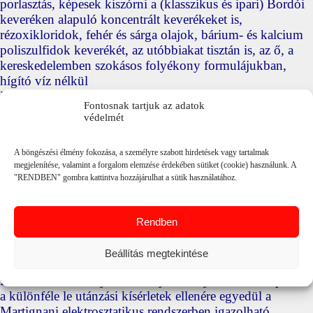
porlasztás, képesek kiszórni a (klasszikus és ipari) Bordói
keveréken alapuló koncentrált keverékeket is,
rézoxikloridok, fehér és sárga olajok, bárium- és kalcium
poliszulfidok keverékét, az utóbbiakat tisztán is, az ő, a
kereskedelemben szokásos folyékony formulájukban,
hígító víz nélkül
Nincs, eltömődés, fúvókakopás
Fontosnak tartjuk az adatok
A folyadékellátás azonnali és pontos szabályozhatósága
védelmét
Bármelyik fúvókát (a többiektől) függetlenül el lehet zárni
vagy szabályozni a folyadékmennyiséget
A böngészési élmény fokozása, a személyre szabott hirdetések vagy tartalmak
Az alkalmazás maximális sokoldalúsága és a tartozékok
megjelenítése, valamint a forgalom elemzése érdekében sütiket (cookie) használunk. A
széles választéka
"RENDBEN" gombra kattintva hozzájárulhat a sütik használatához.
Közismert egyszerűség és üzembiztonság nagyon csekély
karbantartás mellett
Gyümölcs és bor nem kívánt kémiai anyag maradványok
Rendben
nélkül
Tökéletes fedettség a fák, növények legmagasabb részein
Beállítás megtekintése
is
Ezekre az eredményekre és teljesítményekre való kapacitás
a különféle le utánzási kísérletek ellenére egyedül a
Martignani elektrosztatikus rendszerben igazolható